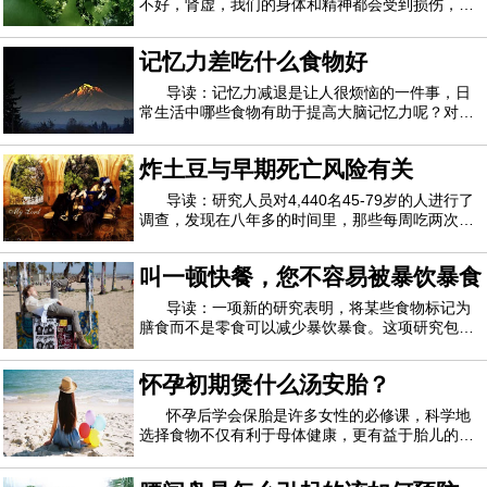
不好，肾虚，我们的身体和精神都会受到损伤，那
么强肾食物有哪些？下面就让我们一起过来看看
吧。强肾食物有哪些1、强肾食物有哪些之鹌鹑肉
记忆力差吃什么食物好
鹌鹑肉不仅酥嫩美味，而且营养丰富。鹌鹑肉和鹌
鹑蛋含有多种人体必需氨基酸、无机盐等。具有
导读：记忆力减退是让人很烦恼的一件事，日
常生活中哪些食物有助于提高大脑记忆力呢？对于
很多年轻人来说，日复一日重复的做着差不多的事
情，记忆力没有得到锻炼导致记忆力衰退，像上学
炸土豆与早期死亡风险有关
的时候由于需要背诵的课文比较多，记忆力经常得
到锻炼就没有什么感觉。记忆力不好会影响工
导读：研究人员对4,440名45-79岁的人进行了
调查，发现在八年多的时间里，那些每周吃两次或
更多次吃炸薯条（例如炸薯条，马铃薯煎饼和薯
片）的人，其早死的风险是不吃饭的人的两倍。
叫一顿快餐，您不容易被暴饮暴食
《美国临床营养学杂志》上的研究并未证明吃炸土
豆与早逝之间有直接联系，但“我们相信富含反式
导读：一项新的研究表明，将某些食物标记为
膳食而不是零食可以减少暴饮暴食。这项研究包括
80人，他们被要求吃面食，这些面食要么是小吃
（用塑料叉子从塑料锅里站起来吃），要么是一餐
怀孕初期煲什么汤安胎？
（用金属叉子从陶瓷盘里坐在餐桌上就餐）。吃完
饭后，参与者被邀请对其他食物进行味觉测试，
怀孕后学会保胎是许多女性的必修课，科学地
选择食物不仅有利于母体健康，更有益于胎儿的发
育。那么，怀孕初期煲什么汤安胎？1、冬瓜鲈鱼
汤材料：鲈鱼1条，冬瓜200克，茯苓25克，红枣