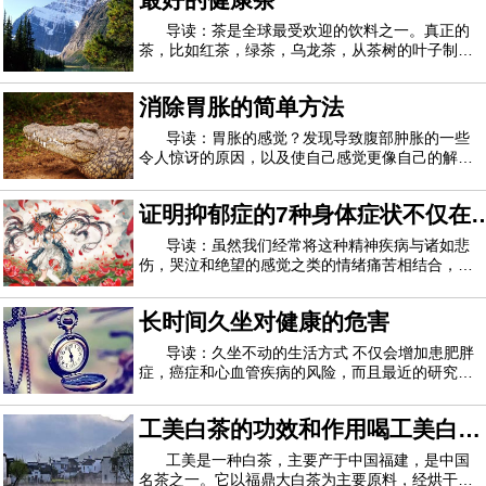
以小于80微米的分子颗粒形成的喷雾流作用于皮
肤，活性水分子和纯氧迅速进入皮肤深层，使皮
导读：茶是全球最受欢迎的饮料之一。真正的
茶，比如红茶，绿茶，乌龙茶，从茶树的叶子制成
茶树。凉茶或康乃馨是由多种植物制成的。真正的
茶和凉茶都富含促进健康的植物化学物质，并且不
消除胃胀的简单方法
含卡路里，因此请毫不犹豫地冲泡一杯。红茶为了
制作红茶，茶树的叶子会被擦伤并使其枯萎
导读：胃胀的感觉？发现导致腹部肿胀的一些
令人惊讶的原因，以及使自己感觉更像自己的解决
方案。要么牛仔裤缩紧，要么肚皮长大，很可能是
后者。您正在正确地锻炼和饮食，那么腹胀怎么
证明抑郁症的7种身体症状不仅在
了？有时罪魁祸首很明显（你好，荷尔蒙和昨晚的
墨西哥卷饼！），但其他时候则是你的健康习惯
您的脑海中
导读：虽然我们经常将这种精神疾病与诸如悲
伤，哭泣和绝望的感觉之类的情绪痛苦相结合，研
究可信来源 表明抑郁症也可以表现为身体上的疼
痛。尽管我们并不经常将抑郁症视为身体上的痛
长时间久坐对健康的危害
苦，但某些文化确实如此，尤其是那些公开谈论心
理健康的“禁忌”文化。例如，在中国和韩国文
导读：久坐不动的生活方式 不仅会增加患肥胖
症，癌症和心血管疾病的风险，而且最近的研究表
明，静坐至少30分钟会对身体产生不利影响。什么
是“坐骨病”？这是大众媒体上使用的标签，用于描
工美白茶的功效和作用喝工美白茶
述因坐太久而造成的有害影响。研究表明，每次坐
下至少30分钟而没有站起来或进行其他体
的好处
工美是一种白茶，主要产于中国福建，是中国
名茶之一。它以福鼎大白茶为主要原料，经烘干、