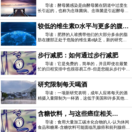
PLoS One ”杂志上，香蕉的缺点之一可能是
联系
导读：酵母菌感染是由酵母菌在阴道中过度生
长引起的，也称为念珠菌病。念珠菌是引起酵母菌
感染的生物。念珠菌通常在阴道中少量存在，但有
时会过度生长，从而引起酵母菌感染的症状。感染
较低的维生素D水平与更多的腹部
酵母菌的一个常见风险因素是妇女使用的节育类
型。在本文中，我们将探讨为什么某些类型的节
脂肪有关
导读：肥胖的人谁携带他们的大部分多余的脂
肪在腰部正处于危险的维生素d缺乏，新的研究警
告说。这一发现突显了肥胖对健康的另一种有害影
响。维生素D水平低与骨骼健康不佳以及呼吸道感
步行减肥：如何通过步行减肥
染，自身免疫性疾病和心脏病的风险增加有关。研
究作者Rachida Rafiq说：“ 腹部脂肪增加与维
导读：它是免费的，简单的，并且即使在最繁
忙的日程安排中也很容易工作-但是您能从步行中减
肥吗？不同于心跳加速的壶铃训练或马拉松式的耐
力跑步，步行并不是减肥运动中的主要功能。但实
研究限制每天喝酒
际上，将常规的快步走纳入您的锻炼方案是改变身
体成分的简单方法。如果您想通过步行减肥
导读：一项新研究表明，成年人应将每天的酒
精摄入量限制为一杯酒，这低于美国和许多其他国
家/地区的饮酒指南。据美联社报道，研究人员警告
说，超过一日饮酒限制的成年人比没有成年人的成
含糖饮料，与这些癌症相关
年人预期死亡的年龄要小。美联社报道，美国现行
指南建议女性每周喝酒不超过7杯，而男性每
的“坏”碳水化合物
导读：食用大量加工碳水化合物的人-认为休闲
食品和糖果-含糖饮料可能面临乳腺癌和前列腺癌的