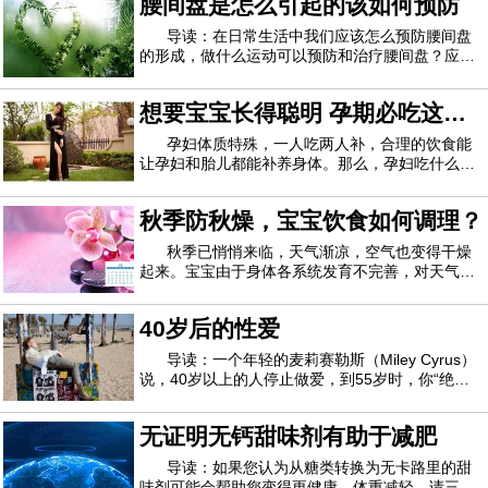
腰间盘是怎么引起的该如何预防
(去核)10颗，枸杞15克，姜3片、盐适量。做法：
茯苓压碎用棉布袋包起，一起放入锅中备用；鲈鱼
导读：在日常生活中我们应该怎么预防腰间盘
的形成，做什么运动可以预防和治疗腰间盘？应该
如何避免腰间盘突出？引起腰间盘的原因首先是因
为交通事故、工伤事故等使脊柱受到损伤。一般人
想要宝宝长得聪明 孕期必吃这
过了30岁以后，脊椎就开始退化，椎间盘通常不再
柔软，里面的胶状物质会变干，脊椎外围变得
些！
孕妇体质特殊，一人吃两人补，合理的饮食能
让孕妇和胎儿都能补养身体。那么，孕妇吃什么能
对胎儿的大脑发育好？跟一起来看看吧！豆类食品
①大豆每100克大豆中含蛋白质40克，不仅含量
秋季防秋燥，宝宝饮食如何调理？
高，而且是适合人体智力活动需要的植物蛋白。因
此，从蛋白质角度看，大豆是高级健脑食品。大
秋季已悄悄来临，天气渐凉，空气也变得干燥
起来。宝宝由于身体各系统发育不完善，对天气的
变化很敏感。家长如何调理宝宝饮食，才能让孩子
避免秋燥呢？秋季适合宝宝吃的蔬菜1、包心菜包
40岁后的性爱
心菜的维生素C的含量是西红柿的3.5倍，钙的含量
是黄瓜的2倍。包心菜还含有较多的微量元素钼
导读：一个年轻的麦莉赛勒斯（Miley Cyrus）
说，40岁以上的人停止做爱，到55岁时，你“绝对
不做爱”。当然，这是一个20岁的老人的荒谬评论，
认为40岁的老人很老。即便如此，它在整个星期都
无证明无钙甜味剂有助于减肥
受到了很多媒体的关注，并提出了一个问题-40岁后
您的性欲发生了什么？女装随着女性进入
导读：如果您认为从糖类转换为无卡路里的甜
味剂可能会帮助您变得更健康，体重减轻，请三