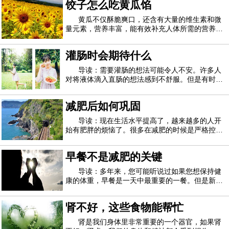
饺子怎么吃黄瓜馅
便溶解。（这碗水是用来炖的）3.准备适量的瘦肉
4.把瘦肉切成片后放在炖盅里面5.把泡溶解的
黄瓜不仅酥脆爽口，还含有大量的维生素和微
量元素，营养丰富，能有效补充人体所需的营养，
对人体起到积极有效的作用。普通的凉拌黄瓜，或
者和其他食材一起炒，黄瓜馅的饺子也是一种美味
灌肠时会期待什么
的烹饪方法。那么，黄瓜馅的饺子怎么才能好吃
呢？黄瓜鸡蛋馅饺子的做法：1。新鲜黄瓜洗净
导读：需要灌肠的想法可能令人不安。许多人
对将液体滴入直肠的想法感到不舒服。但是有时不
可避免地要使用灌肠剂。您可能需要灌肠以治疗某
种病症或作为诊断工具以查找症状的原因。您可以
减肥后如何巩固
自己管理灌肠，也可以由医护人员进行。在以上任
何一种情况下，灌肠程序都是相同的。这是灌
导读：现在生活水平提高了，越来越多的人开
始有肥胖的烦恼了。很多在减肥的时候是严格控制
自己的，但是一旦减肥成功就又开始放肆，最后导
致反弹了。对于很多减肥成功的减肥者来说最害怕
早餐不是减肥的关键
的就是反弹了。如果你在减肥成功之后就开始肆无
忌惮，那么反弹是必定的，在减肥成功之后的
导读：多年来，您可能听说过如果您想保持健
康的体重，早餐是一天中最重要的一餐。但是新的
研究表明事实并非如此。该评论发现，吃丰盛的早
餐并不能帮助人们在一天的晚些时候少吃东西，而
肾不好，这些食物能帮忙
那些吃早餐的人最终每天会摄入更多的卡路里。论
资深作者弗拉维亚西库蒂尼（Flavia Cicutt
肾是我们身体里非常重要的一个器官，如果肾