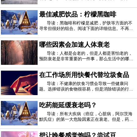
炒制后得到市场上销售的工美白茶。工美白茶口感
诱人，汤色清亮，营养价值高。喝了之后，人们可
最佳减肥饮品：柠檬黑咖啡
以用美容养颜，还可以消炎杀菌。以下是工美白茶
功效的详细介绍，大家可以重点关注。贡眉白
导读：黑咖啡和柠檬是减肥，护肤等方面的不
寻常但很好的组合。阅读下面的详细信息。不再需
要普通的牛奶咖啡！这是您必须采取的措施，以在
锁定期间将体重保持在适当的位置。如果您执行减
哪些因素会加速人体衰老
肥任务，牛奶就是敌人。除了治疗宿醉，黑咖啡还
可以帮助减轻体重。另一方面，柠檬中富含维
导读：人都是会老的，但是人都是害怕老的，
预防衰老是非常重要的一件事，那么生活中的哪些
因素会加快人体衰老的速度呢？1、吃十分饱其实
每餐吃个七八分饱就足够了，不要吃得过饱，吃得
在工作场所用快餐代替垃圾食品
过饱或者过撑很容易引发肠胃方面的疾病，甚至出
现代谢综合症，女性经常吃得过饱还会导致卵
导读：不健康的饮食习惯会导致一些健康问
题。选择错误的食物很容易，但是消除错误的行为
同样具有挑战性。与选择健康食品的人相比，选择
健康食品的人吃不健康的食物会增加患糖尿病和心
吃药能延缓衰老吗？
脏病的风险。饮食不健康也会随着时间的流逝而导
致肥胖。必须提高对因选择不健康食物而引起的
导读：所有大疾病（癌症，心脏病，阿尔茨海
默氏症）的第一大危险因素正在衰老。但是，药物
不能代替疾病本身，而是可以治疗衰老过程吗？这
就是越来越多的研究背后的想法，吸引了政府和私
想让晚餐感觉饱吗？尝试豆
人捐助者的广泛支持，其中包括数百万来自硅谷高