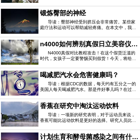
刺激。多达19％的参与调查的人对香水产生了实际
的健康影响。香水过敏部分是由过度引起的 2,500
锻炼臀部的神经
种化学品可信来源，这通常是 未列出可信来源，在
普通香水或古龙水中。过敏症当您过敏时，
导读：臀部神经受到挤压会非常痛苦。某些家
庭疗法和运动可以帮助减轻疼痛。在本文中，我们
着眼于如何识别神经受压，家庭疗法可以提供哪些
帮助以及针对这种情况的锻炼方法。神经传递疼痛
n4000如何辨别真假日立美容仪
信号。这意味着当神经出现问题时，症状可能会非
常不舒服。一个常见的问题是当神经被附近的
n4000真假对比图
N4000真假对比教程攻击！在这个假货泛滥的
时代，女孩子一定要警惕买到假货！今天，将给大
家带来一个如何辨别n4000真伪的教程，希望对大
家有所帮助。日立n4000有假的吗日立n4000是一
喝减肥汽水会危害健康吗？
款全新的进出口仪器，今年3月上市，所以相比老
版本的日立n3000和日立n2000，假货还是比较少
导读：根据CDC的数据，每天约有五分之一的
的
美国人每天喝减肥汽水。那是件好事儿吗？在过去
的几年中，许多研究报告了苏打水与体重增加，糖
尿病，心脏问题和其他健康问题之间的联系。最
香蕉在研究中淘汰运动饮料
近，头条新闻警告人们，减肥汽水饮用者患痴呆症
和中风的几率更高。这听起来可能令人担忧，但
导读：一项新的研究表明，对于运动员来说，
香蕉可能比运动饮料是更好的选择。研究人员比较
了运动过程中消耗的碳水化合物的影响，发现香蕉
与运动饮料相比具有可比甚至更大的抗炎和其他好
计划生育和酵母菌感染之间有什么
处，据《纽约时报》报道。该研究的作者发表在“