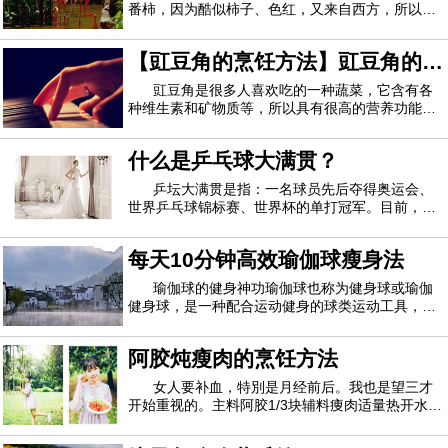
番柿，因为酷似柿子、色红，又来自西方，所以又
称为西红柿。由于西红柿营养丰富，所以它是小儿
宜食的营养食品。 西红柿含有丰富的营养，包括矿
【豇豆角的烹饪方法】豇豆角的烹
物质、维生素、碳水化合物、有机酸及少量的蛋白
质。它所含的维生素A原，在人体内可以转化
饪技巧 豇豆角的营养功能
豇豆角是很多人喜欢吃的一种蔬菜，它含有各
种维生素和矿物质等，所以具有很高的营养功能
哦，而且它的烹饪方法有很多，比如香辣豇豆（豆
角）粒、长豆角炒虾米、鱼香豇豆等等，豇豆角的
什么是乒乓球大满贯？
营养很多，但它也有禁忌的地方哦，比如豇豆角一
定要炒熟才能吃哦，否则会中毒哦，还想要更多
乒坛大满贯是指：一名球员先后夺得奥运会、
世界乒乓球锦标赛、世界杯的单打冠军。目前，国
际乒坛共有五位男子大满贯和五位女子大满贯。分
别是：瓦尔德内尔（瑞典）、邓亚萍（中国）、刘
每天10分钟高效瑜伽球瘦身法
国梁（中国）、孔令辉（中国）、王楠（中国）、
张怡宁（中国）、张继科（中国）、李晓霞（
瑜伽球的健身神功瑜伽球也称为健身球或瑜伽
健身球，是一种配合运动健身的球类运动工具，看
似最平常不过的球球，其实能够很好到锻炼全身的
腰、腹、背部、甚至腿部力量哦！运动瘦身的有效
阿胶炖瘦肉的烹饪方法
方式，能够帮助女性修身塑形，塑造优美线条比瑜
伽更具有趣味性，锻炼身体的平衡感，增强对
女人要补血，特別是月经前后。我也是望三才
开始重视的。主料阿胶1/3块辅料痩肉适量热开水1
碗阿胶炖瘦肉的烹饪方法1.一块分成三份，用刀背
敲碎2.用热开水泡溶，这一小块可以弄到碎一点方