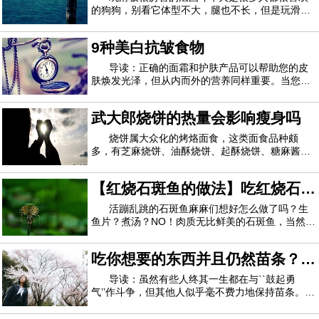
的狗狗，别看它体型不大，腿也不长，但是玩滑板
对它来说不在话下呢，它有着一身发达的肌肉，性
格活泼，智商也并不是很低，要不然也不能玩滑板
9种美白抗皱食物
那么厉害了，今天我们就来看一看怎样才能给法牛
一个营养的饮食呢？想让它健康成长，在饮食
导读：正确的面霜和护肤产品可以帮助您的皮
肤焕发光泽，但从内而外的营养同样重要。当您考
虑这九种食物有助于保持皮肤年轻和容光焕发时，
请记住要享受均衡饮食，适量食用。1.奇异果食用
武大郎烧饼的热量会影响瘦身吗
富含维生素C的食物可使皮肤更健康，更湿润，皱
纹更少。一种美味的奇异果可提供60毫克以上
烧饼属大众化的烤烙面食，这类面食品种颇
多，有芝麻烧饼、油酥烧饼、起酥烧饼、糖麻酱烧
饼、炉干烧饼、什锦烧饼、牛舌饼等100多个花
样。那么，武大郎烧饼的热量会影响瘦身吗？哪些
【红烧石斑鱼的做法】吃红烧石斑
饮食习惯利于瘦身？烧饼的主要营养成分是碳水化
合物、蛋白质、脂肪等，由于烧饼在制作过程中会
鱼的好处 红烧石斑鱼吃多了好吗
活蹦乱跳的石斑鱼麻麻们想好怎么做了吗？生
鱼片？煮汤？NO！肉质无比鲜美的石斑鱼，当然是
红烧最好吃啦！但是麻麻们一定要注意了，红烧石
斑鱼做法与一般的红烧肉啊什么的有些小小的区
吃你想要的东西并且仍然苗条？谢
别，比如不能放太多的佐料。接下来呢我们也不啰
嗦了，马上呈现最好吃的红烧石斑鱼做法给各位
谢你的基因
导读：虽然有些人终其一生都在与``鼓起勇
气’’作斗争，但其他人似乎毫不费力地保持苗条。现
在科学家说，这全都归结为遗传学。英国研究人员
报道，某些DNA有助于决定体重增加对人是否是一