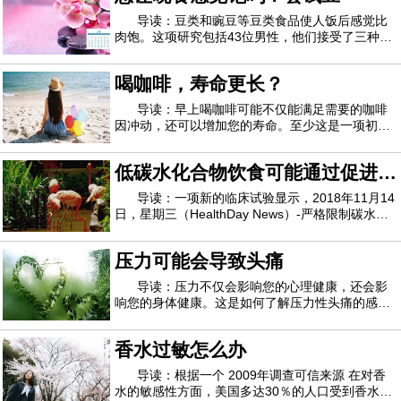
管的支持，例如微软联合创始人保罗艾伦和风
导读：豆类和豌豆等豆类食品使人饭后感觉比
肉饱。这项研究包括43位男性，他们接受了三种不
同的富含蛋白质的膳食，其中以豆类，豌豆或小牛
肉和猪肉制成的肉饼为中心。蔬菜馅饼不仅比肉馅
喝咖啡，寿命更长？
更饱满，而且他们的下一顿饭少吃12％的卡路里。
丹麦哥本哈根大学的研究人员认为，这表明豆
导读：早上喝咖啡可能不仅能满足需要的咖啡
因冲动，还可以增加您的寿命。至少这是一项初步
研究得出的结论，该研究表明-但没有证明- 咖啡在
未来10年内具有较低的死亡风险。西班牙潘普洛纳
低碳水化合物饮食可能通过促进卡
医院Navarra医院的心脏病专家 Adela Navarro博士
说：“我们的发现表明，每天喝四杯咖啡可
路里燃烧而起作用
导读：一项新的临床试验显示，2018年11月14
日，星期三（HealthDay News）-严格限制碳水化
合物和多吃脂肪可能会帮助人体燃烧更多的卡路
里。研究人员发现，在一项减肥研究中，在164名
压力可能会导致头痛
成年人中，与低碳水化合物饮食相比，低碳水化合
物，高脂肪饮食的成年人每天燃烧的卡路里更多。
导读：压力不仅会影响您的心理健康，还会影
响您的身体健康。这是如何了解压力性头痛的感
觉，为什么压力会使您更容易出现一般性头痛，以
及如何减少并希望一劳永逸地消除压力性头痛。压
香水过敏怎么办
力可能会导致头痛家庭医学医师Bindiya Gandhi医
学博士说：“人们头痛的原因有很多，包括食物
导读：根据一个 2009年调查可信来源 在对香
水的敏感性方面，美国多达30％的人口受到香水的