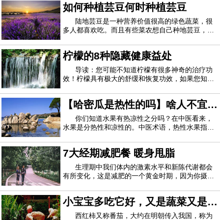
如何种植芸豆何时种植芸豆
种折磨。研究负责人萨达夫法鲁奇（Sadaf
Farooqi）表示：“ 急于做出判断并批评人们的体
陆地芸豆是一种营养价值很高的绿色蔬菜，很
多人都喜欢吃。而且有些菜农想自己种地芸豆，还
不知道他的种植方法。今天我就专门介绍这方面，
让大家知道如何种植陆地芸豆，什么时候种植好。
柠檬的8种隐藏健康益处
地芸豆怎么种 1.种植芸豆时，先将芸豆种子发芽，
用清水浸泡，然后放入干净的容器中，去除
导读：您可能不知道柠檬有很多神奇的治疗功
效！柠檬具有极大的舒缓和恢复功效，如果您知道
如何使用它，则可以利用它。据说空腹喝柠檬水有
多种益处。但是许多人仍然不知道这种柑橘类水果
【哈密瓜是热性的吗】啥人不宜吃
还有无数其他有益的特性。柠檬有一些神奇的家庭
疗法，您可以尝试解决不同的问题。让我们一
哈密瓜 哈密瓜适合啥季节吃
你们知道水果有热凉性之分吗？在中医看来，
水果是分热性和凉性的。中医术语，热性水果指的
是热量高、糖分高的水果。你们所熟悉的哈密瓜是
热性的吗？啥人不宜吃热性的水果？下面妈网一一
7大经期减肥餐 暖身甩脂
为你们解答。哈密瓜是热性的吗热性水果指的是热
量高、糖分高的水果。石榴、荔枝、榴莲、木
生理期中我们体内的激素水平和新陈代谢都会
有所变化，这是减肥的一个黄金时期，因为你摄入
的很多食物都不会转化成脂肪，所以增加点饭量也
不会造成肥胖，那么现在就让介绍7款热门的经期
小宝宝多吃它好，又是蔬菜又是水
减肥食谱给你，让你在经期也能轻松减肥。一、凉
拌海带原料：海带、蒜泥、葱末、盐、糖、酱
果
西红柿又称番茄，大约在明朝传入我国，称为