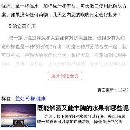
咙痛。拿一杯温水，加柠檬汁和海盐。每天漱口使用此解决方
案。如果没有任何药物，几天之内您的喉咙肯定会好起来！
5.治愈高血压
您一定听说过洋葱和大蒜如何对抗高血压。但很少有人知
道柠檬也是一种很好的治疗者！将这三种成分结合在一起，就
可以构成一种强大的治疗化合物。将碎大蒜，洋葱加到低脂牛
奶中，煮沸。冷却后，加入新鲜的柠檬汁。全天饮此饮料以缓
解压力。
展开阅读全文
6.治愈虫咬
页面更新：12-22
被虫子咬了吗？为什么不用柠檬治疗呢！混合几滴柠檬精
标签：
益处
柠檬
健康
油和蜂蜜，然后将其涂在患处。您一定会立即从这种感觉中解
既能解酒又能丰胸的水果有哪些呢
脱出来。
导读：接下来的4种水果可以解决。香蕉:喝后
吃一些香蕉可以增加血糖浓度，降低血液中的酒精
7.治疗静脉曲张
含量...以便减轻酒精中毒。如果你在喝酒前吃东