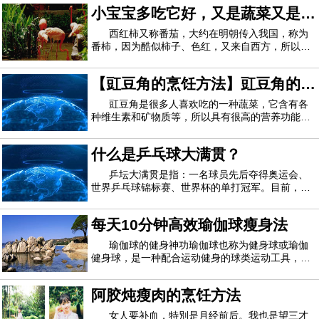
不会造成肥胖，那么现在就让介绍7款热门的经期
小宝宝多吃它好，又是蔬菜又是水
减肥食谱给你，让你在经期也能轻松减肥。一、凉
油来提高认知能力。将两三滴柠檬精油放在手帕上，并在感觉
拌海带原料：海带、蒜泥、葱末、盐、糖、酱
果
西红柿又称番茄，大约在明朝传入我国，称为
低落时将其吸入。这将神奇地工作！
番柿，因为酷似柿子、色红，又来自西方，所以又
称为西红柿。由于西红柿营养丰富，所以它是小儿
4.缓解喉咙痛
宜食的营养食品。 西红柿含有丰富的营养，包括矿
【豇豆角的烹饪方法】豇豆角的烹
物质、维生素、碳水化合物、有机酸及少量的蛋白
有些人可能不相信这一点，但柠檬实际上可以帮助治疗喉
质。它所含的维生素A原，在人体内可以转化
饪技巧 豇豆角的营养功能
豇豆角是很多人喜欢吃的一种蔬菜，它含有各
种维生素和矿物质等，所以具有很高的营养功能
咙痛。拿一杯温水，加柠檬汁和海盐。每天漱口使用此解决方
哦，而且它的烹饪方法有很多，比如香辣豇豆（豆
案。如果没有任何药物，几天之内您的喉咙肯定会好起来！
角）粒、长豆角炒虾米、鱼香豇豆等等，豇豆角的
什么是乒乓球大满贯？
营养很多，但它也有禁忌的地方哦，比如豇豆角一
5.治愈高血压
定要炒熟才能吃哦，否则会中毒哦，还想要更多
乒坛大满贯是指：一名球员先后夺得奥运会、
世界乒乓球锦标赛、世界杯的单打冠军。目前，国
您一定听说过洋葱和大蒜如何对抗高血压。但很少有人知
际乒坛共有五位男子大满贯和五位女子大满贯。分
别是：瓦尔德内尔（瑞典）、邓亚萍（中国）、刘
道柠檬也是一种很好的治疗者！将这三种成分结合在一起，就
每天10分钟高效瑜伽球瘦身法
国梁（中国）、孔令辉（中国）、王楠（中国）、
张怡宁（中国）、张继科（中国）、李晓霞（
可以构成一种强大的治疗化合物。将碎大蒜，洋葱加到低脂牛
瑜伽球的健身神功瑜伽球也称为健身球或瑜伽
健身球，是一种配合运动健身的球类运动工具，看
奶中，煮沸。冷却后，加入新鲜的柠檬汁。全天饮此饮料以缓
似最平常不过的球球，其实能够很好到锻炼全身的
解压力。
腰、腹、背部、甚至腿部力量哦！运动瘦身的有效
阿胶炖瘦肉的烹饪方法
方式，能够帮助女性修身塑形，塑造优美线条比瑜
伽更具有趣味性，锻炼身体的平衡感，增强对
6.治愈虫咬
女人要补血，特別是月经前后。我也是望三才