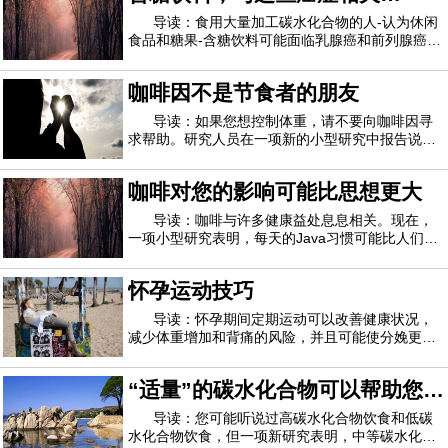
指南建议女性每周喝酒不超过7杯，而男性每
的“坏”碳水化合物
导读：食用大量加工碳水化合物的人-认为休闲
食品和糖果-含糖饮料可能面临乳腺癌和前列腺癌的
高风险。研究人员说，这项研究是在星期二在圣地
亚哥举行的美国营养学会年会上报道的，并没有证
咖啡因不是节食者的朋友
明“不良”碳水化合物会引起癌症。但首席研究员
Nour Makarem说，鉴于乳腺癌和前列腺癌是
导读：如果您想控制体重，请不要向咖啡因寻
求帮助。研究人员在一项新的小型研究中报告说，
咖啡因不是有效的食欲抑制剂或减肥辅助剂。该研
究涉及50位年龄在18至50岁之间的健康成年人。研
咖啡对您的影响可能比思想更大
究人员发现，志愿者们喝了一些果汁后加入了少量
咖啡因（相当于大约4盎司咖啡中的咖啡因）
导读：咖啡与许多健康益处息息相关。现在，
一项小型研究表明，每天的Java习惯可能比人们想
象的更广泛地影响人体的新陈代谢。这项针对47位
成年人的研究发现，每天大量喝咖啡 -每天四到八
怀孕运动技巧
杯-会改变100多种代谢产物的血液水平。这是指在
进食或饮水后会发生变化的多种化学物质。研
导读：怀孕期间定期运动可以改善健康状况，
减少体重增加和背痛的风险，并且可能使分娩更容
易。怀孕期间进行适度的运动可能会使新生儿更健
康。随时运动可改善心脏健康和耐力，减轻疲劳和
“适量”的碳水化合物可以帮助您更
便秘，增强情绪和精力水平，增强睡眠，并改善肌
肉力量。精心选择的锻炼计划在怀孕期间可能
长寿
导读：您可能听说过高碳水化合物饮食和低碳
水化合物饮食，但一项新研究表明，中等碳水化合