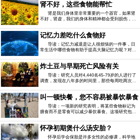
肾不好，这些食物能帮忙
那些吃早餐的人最终每天会摄入更多的卡路里。论
资深作者弗拉维亚西库蒂尼（Flavia Cicutt
肾是我们身体里非常重要的一个器官，如果肾
不好，肾虚，我们的身体和精神都会受到损伤，那
么强肾食物有哪些？下面就让我们一起过来看看
吧。强肾食物有哪些1、强肾食物有哪些之鹌鹑肉
记忆力差吃什么食物好
鹌鹑肉不仅酥嫩美味，而且营养丰富。鹌鹑肉和鹌
鹑蛋含有多种人体必需氨基酸、无机盐等。具有
导读：记忆力减退是让人很烦恼的一件事，日
常生活中哪些食物有助于提高大脑记忆力呢？对于
很多年轻人来说，日复一日重复的做着差不多的事
情，记忆力没有得到锻炼导致记忆力衰退，像上学
炸土豆与早期死亡风险有关
的时候由于需要背诵的课文比较多，记忆力经常得
到锻炼就没有什么感觉。记忆力不好会影响工
导读：研究人员对4,440名45-79岁的人进行了
调查，发现在八年多的时间里，那些每周吃两次或
更多次吃炸薯条（例如炸薯条，马铃薯煎饼和薯
片）的人，其早死的风险是不吃饭的人的两倍。
叫一顿快餐，您不容易被暴饮暴食
《美国临床营养学杂志》上的研究并未证明吃炸土
豆与早逝之间有直接联系，但“我们相信富含反式
导读：一项新的研究表明，将某些食物标记为
膳食而不是零食可以减少暴饮暴食。这项研究包括
80人，他们被要求吃面食，这些面食要么是小吃
（用塑料叉子从塑料锅里站起来吃），要么是一餐
怀孕初期煲什么汤安胎？
（用金属叉子从陶瓷盘里坐在餐桌上就餐）。吃完
饭后，参与者被邀请对其他食物进行味觉测试，
怀孕后学会保胎是许多女性的必修课，科学地