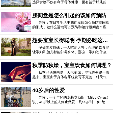
选择食物不仅有利于母体健康，更有益于胎儿的发
育。那么，怀孕初期煲什么汤安胎？1、冬瓜鲈鱼
汤材料：鲈鱼1条，冬瓜200克，茯苓25克，红枣
腰间盘是怎么引起的该如何预防
(去核)10颗，枸杞15克，姜3片、盐适量。做法：
茯苓压碎用棉布袋包起，一起放入锅中备用；鲈鱼
导读：在日常生活中我们应该怎么预防腰间盘
的形成，做什么运动可以预防和治疗腰间盘？应该
如何避免腰间盘突出？引起腰间盘的原因首先是因
为交通事故、工伤事故等使脊柱受到损伤。一般人
想要宝宝长得聪明 孕期必吃这
过了30岁以后，脊椎就开始退化，椎间盘通常不再
柔软，里面的胶状物质会变干，脊椎外围变得
些！
孕妇体质特殊，一人吃两人补，合理的饮食能
让孕妇和胎儿都能补养身体。那么，孕妇吃什么能
对胎儿的大脑发育好？跟一起来看看吧！豆类食品
①大豆每100克大豆中含蛋白质40克，不仅含量
秋季防秋燥，宝宝饮食如何调理？
高，而且是适合人体智力活动需要的植物蛋白。因
此，从蛋白质角度看，大豆是高级健脑食品。大
秋季已悄悄来临，天气渐凉，空气也变得干燥
起来。宝宝由于身体各系统发育不完善，对天气的
变化很敏感。家长如何调理宝宝饮食，才能让孩子
避免秋燥呢？秋季适合宝宝吃的蔬菜1、包心菜包
40岁后的性爱
心菜的维生素C的含量是西红柿的3.5倍，钙的含量
是黄瓜的2倍。包心菜还含有较多的微量元素钼
导读：一个年轻的麦莉赛勒斯（Miley Cyrus）
说，40岁以上的人停止做爱，到55岁时，你“绝对
不做爱”。当然，这是一个20岁的老人的荒谬评论，
认为40岁的老人很老。即便如此，它在整个星期都