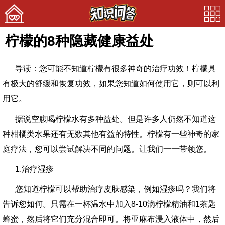
柠檬的8种隐藏健康益处
首页
导读：您可能不知道柠檬有很多神奇的治疗功效！柠檬具
美文
有极大的舒缓和恢复功效，如果您知道如何使用它，则可以利
娱乐
用它。
宠物
据说空腹喝柠檬水有多种益处。但是许多人仍然不知道这
种柑橘类水果还有无数其他有益的特性。柠檬有一些神奇的家
问答
庭疗法，您可以尝试解决不同的问题。让我们一一带领您。
1.治疗湿疹
您知道柠檬可以帮助治疗皮肤感染，例如湿疹吗？我们将
告诉您如何。只需在一杯温水中加入8-10滴柠檬精油和1茶匙
蜂蜜，然后将它们充分混合即可。将亚麻布浸入液体中，然后