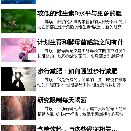
了运动过程中消耗的碳水化合物的影响，发现香蕉
与运动饮料相比具有可比甚至更大的抗炎和其他好
较低的维生素D水平与更多的腹部
处，据《纽约时报》报道。该研究的作者发表在“
PLoS One ”杂志上，香蕉的缺点之一可能是
脂肪有关
导读：肥胖的人谁携带他们的大部分多余的脂
肪在腰部正处于危险的维生素d缺乏，新的研究警
告说。这一发现突显了肥胖对健康的另一种有害影
响。维生素D水平低与骨骼健康不佳以及呼吸道感
计划生育和酵母菌感染之间有什么
染，自身免疫性疾病和心脏病的风险增加有关。研
究作者Rachida Rafiq说：“ 腹部脂肪增加与维
联系
导读：酵母菌感染是由酵母菌在阴道中过度生
长引起的，也称为念珠菌病。念珠菌是引起酵母菌
感染的生物。念珠菌通常在阴道中少量存在，但有
时会过度生长，从而引起酵母菌感染的症状。感染
步行减肥：如何通过步行减肥
酵母菌的一个常见风险因素是妇女使用的节育类
型。在本文中，我们将探讨为什么某些类型的节
导读：它是免费的，简单的，并且即使在最繁
忙的日程安排中也很容易工作-但是您能从步行中减
肥吗？不同于心跳加速的壶铃训练或马拉松式的耐
力跑步，步行并不是减肥运动中的主要功能。但实
研究限制每天喝酒
际上，将常规的快步走纳入您的锻炼方案是改变身
体成分的简单方法。如果您想通过步行减肥
导读：一项新研究表明，成年人应将每天的酒
精摄入量限制为一杯酒，这低于美国和许多其他国
家/地区的饮酒指南。据美联社报道，研究人员警告
说，超过一日饮酒限制的成年人比没有成年人的成
含糖饮料，与这些癌症相关
年人预期死亡的年龄要小。美联社报道，美国现行