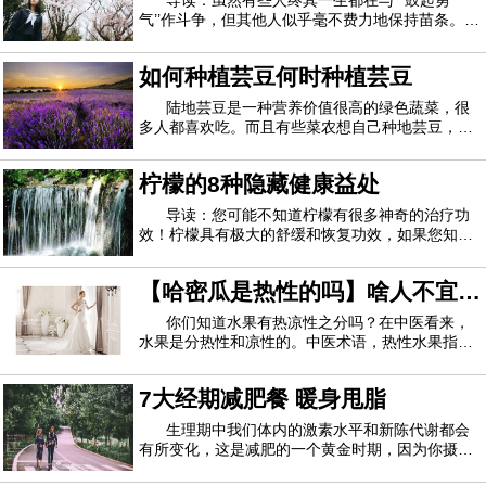
导读：虽然有些人终其一生都在与``鼓起勇
气’’作斗争，但其他人似乎毫不费力地保持苗条。现
1.治疗湿疹
在科学家说，这全都归结为遗传学。英国研究人员
报道，某些DNA有助于决定体重增加对人是否是一
如何种植芸豆何时种植芸豆
种折磨。研究负责人萨达夫法鲁奇（Sadaf
您知道柠檬可以帮助治疗皮肤感染，例如湿疹吗？我们将
Farooqi）表示：“ 急于做出判断并批评人们的体
陆地芸豆是一种营养价值很高的绿色蔬菜，很
告诉您如何。只需在一杯温水中加入8-10滴柠檬精油和1茶匙
多人都喜欢吃。而且有些菜农想自己种地芸豆，还
蜂蜜，然后将它们充分混合即可。将亚麻布浸入液体中，然后
不知道他的种植方法。今天我就专门介绍这方面，
让大家知道如何种植陆地芸豆，什么时候种植好。
将其放在受影响的皮肤上。一天或一周内两次执行两次或三
柠檬的8种隐藏健康益处
地芸豆怎么种 1.种植芸豆时，先将芸豆种子发芽，
用清水浸泡，然后放入干净的容器中，去除
次，您将看到结果。
导读：您可能不知道柠檬有很多神奇的治疗功
效！柠檬具有极大的舒缓和恢复功效，如果您知道
2.清除粉刺
如何使用它，则可以利用它。据说空腹喝柠檬水有
多种益处。但是许多人仍然不知道这种柑橘类水果
【哈密瓜是热性的吗】啥人不宜吃
还有无数其他有益的特性。柠檬有一些神奇的家庭
柠檬中的柠檬酸和维生素C非常适合治疗痤疮。这可以杀死
疗法，您可以尝试解决不同的问题。让我们一
哈密瓜 哈密瓜适合啥季节吃
你们知道水果有热凉性之分吗？在中医看来，
引起痤疮的细菌，从而使您的皮肤清洁亮丽。您需要做的是，
水果是分热性和凉性的。中医术语，热性水果指的
是热量高、糖分高的水果。你们所熟悉的哈密瓜是
在睡觉前将棉球浸入柠檬汁中并涂在粉刺上。早上洗脸。
热性的吗？啥人不宜吃热性的水果？下面妈网一一
7大经期减肥餐 暖身甩脂
为你们解答。哈密瓜是热性的吗热性水果指的是热
3.减轻焦虑
量高、糖分高的水果。石榴、荔枝、榴莲、木
生理期中我们体内的激素水平和新陈代谢都会
柠檬不仅有益于身体，而且有益于身心。如果您经常处理
有所变化，这是减肥的一个黄金时期，因为你摄入
的很多食物都不会转化成脂肪，所以增加点饭量也
焦虑症，柠檬可以帮助您！您可以使用柠檬香脂或吸入柠檬精