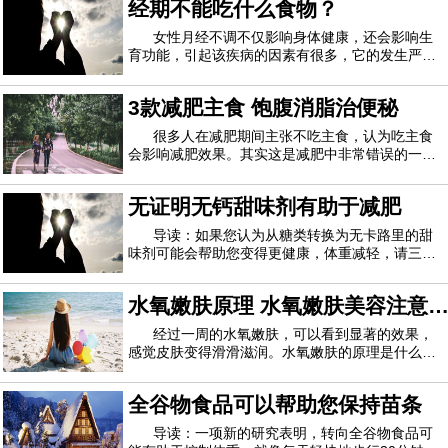
经期不能吃什么食物？
受到了很多媒体的关注，并提出了一个问题-40岁后
您的性欲发生了什么？女装随着女性进入
女性月经不调不仅影响身体健康，还会影响生
育功能，引起该疾病的因素有很多，它的发生严重
影响了女性患者的生活和工作，所以女性朋友们一
定要重视月经不调，要注重调养。经期不能吃什么
3款减肥主食 饱腹消脂治便秘
食物？经期不能吃什么食物1、巧克力多数女性都
喜欢吃巧克力，平时如果吃过多的巧克力的话
很多人在减肥期间主张不吃主食，认为吃主食
会影响减肥效果。其实这是减肥中非常错误的一个
认知，主食是我们人体热量的主要来源，而且变换
着方式去吃主食，不仅不会阻碍减肥，还有助于减
无证明无钙甜味剂有助于减肥
肥。下面编辑教你自制3款减肥主食，赶紧看看
吧。一、生菜油饭 500大卡/2人份用五谷饭做成
导读：如果您认为从糖类转换为无卡路里的甜
味剂可能会帮助您变得更健康，体重减轻，请三
思。根据德国研究人员对56项涉及成年人或儿童的
研究数据进行的研究后得出的结论，经过多年的研
水氧嫩肤原理 水氧嫩肤美容注意
究，仍然只有非常微弱的证据表明，无热量的甜味
剂可能是有益的。研究人员研究了各种健康状况
事项
经过一周的水氧嫩肤，可以看到显著的效果，
感觉皮肤变得滑滑滋润。水氧嫩肤的原理是什么？
水氧嫩肤有哪些注意事项？让我们一起读下面的内
容。水氧活肤的原理水氧治疗仪利用高压氧气和水
全谷物食品可以帮助您保持苗条
以小于80微米的分子颗粒形成的喷雾流作用于皮
肤，活性水分子和纯氧迅速进入皮肤深层，使皮
导读：一项新的研究表明，转向全谷物食品可