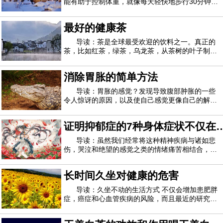
能有助于控制体重，就像每天轻快地步行30分钟一
样。研究作者J. Philip Karl解释说，全谷物似乎可
以降低人体在消化过程中吸收的卡路里数量并加快
最好的健康茶
新陈代谢。他是一名营养科学家，在博士学位期间
从事这项研究。波士顿塔夫茨大学营养专业
导读：茶是全球最受欢迎的饮料之一。真正的
茶，比如红茶，绿茶，乌龙茶，从茶树的叶子制成
茶树。凉茶或康乃馨是由多种植物制成的。真正的
茶和凉茶都富含促进健康的植物化学物质，并且不
消除胃胀的简单方法
含卡路里，因此请毫不犹豫地冲泡一杯。红茶为了
制作红茶，茶树的叶子会被擦伤并使其枯萎
导读：胃胀的感觉？发现导致腹部肿胀的一些
令人惊讶的原因，以及使自己感觉更像自己的解决
方案。要么牛仔裤缩紧，要么肚皮长大，很可能是
后者。您正在正确地锻炼和饮食，那么腹胀怎么
证明抑郁症的7种身体症状不仅在
了？有时罪魁祸首很明显（你好，荷尔蒙和昨晚的
墨西哥卷饼！），但其他时候则是你的健康习惯
您的脑海中
导读：虽然我们经常将这种精神疾病与诸如悲
伤，哭泣和绝望的感觉之类的情绪痛苦相结合，研
究可信来源 表明抑郁症也可以表现为身体上的疼
痛。尽管我们并不经常将抑郁症视为身体上的痛
长时间久坐对健康的危害
苦，但某些文化确实如此，尤其是那些公开谈论心
理健康的“禁忌”文化。例如，在中国和韩国文
导读：久坐不动的生活方式 不仅会增加患肥胖
症，癌症和心血管疾病的风险，而且最近的研究表
明，静坐至少30分钟会对身体产生不利影响。什么
是“坐骨病”？这是大众媒体上使用的标签，用于描