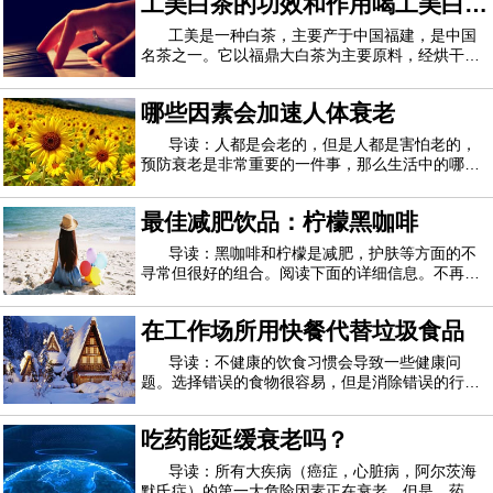
工美白茶的功效和作用喝工美白茶
述因坐太久而造成的有害影响。研究表明，每次坐
下至少30分钟而没有站起来或进行其他体
的好处
工美是一种白茶，主要产于中国福建，是中国
名茶之一。它以福鼎大白茶为主要原料，经烘干、
炒制后得到市场上销售的工美白茶。工美白茶口感
诱人，汤色清亮，营养价值高。喝了之后，人们可
哪些因素会加速人体衰老
以用美容养颜，还可以消炎杀菌。以下是工美白茶
功效的详细介绍，大家可以重点关注。贡眉白
导读：人都是会老的，但是人都是害怕老的，
预防衰老是非常重要的一件事，那么生活中的哪些
因素会加快人体衰老的速度呢？1、吃十分饱其实
每餐吃个七八分饱就足够了，不要吃得过饱，吃得
最佳减肥饮品：柠檬黑咖啡
过饱或者过撑很容易引发肠胃方面的疾病，甚至出
现代谢综合症，女性经常吃得过饱还会导致卵
导读：黑咖啡和柠檬是减肥，护肤等方面的不
寻常但很好的组合。阅读下面的详细信息。不再需
要普通的牛奶咖啡！这是您必须采取的措施，以在
锁定期间将体重保持在适当的位置。如果您执行减
在工作场所用快餐代替垃圾食品
肥任务，牛奶就是敌人。除了治疗宿醉，黑咖啡还
可以帮助减轻体重。另一方面，柠檬中富含维
导读：不健康的饮食习惯会导致一些健康问
题。选择错误的食物很容易，但是消除错误的行为
同样具有挑战性。与选择健康食品的人相比，选择
健康食品的人吃不健康的食物会增加患糖尿病和心
吃药能延缓衰老吗？
脏病的风险。饮食不健康也会随着时间的流逝而导
致肥胖。必须提高对因选择不健康食物而引起的
导读：所有大疾病（癌症，心脏病，阿尔茨海
默氏症）的第一大危险因素正在衰老。但是，药物