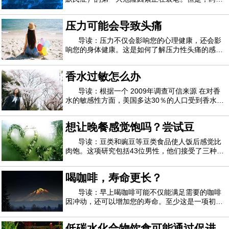
不能代替疾病本身，而是可以治疗衰老过程吗？这
就是越来越多的研究背后的想法，吸引了政府和私
压力可能会导致头痛
人捐助者的广泛支持，其中包括数百万来自硅谷高
管的支持，例如微软联合创始人保罗艾伦和风
导读：压力不仅会影响您的心理健康，还会影
响您的身体健康。这是如何了解压力性头痛的感
觉，为什么压力会使您更容易出现一般性头痛，以
及如何减少并希望一劳永逸地消除压力性头痛。压
香水过敏怎么办
力可能会导致头痛家庭医学医师Bindiya Gandhi医
学博士说：“人们头痛的原因有很多，包括食物
导读：根据一个 2009年调查可信来源 在对香
水的敏感性方面，美国多达30％的人口受到香水的
刺激。多达19％的参与调查的人对香水产生了实际
的健康影响。香水过敏部分是由过度引起的 2,500
想让晚餐感觉饱吗？尝试豆
种化学品可信来源，这通常是 未列出可信来源，在
普通香水或古龙水中。过敏症当您过敏时，
导读：豆类和豌豆等豆类食品使人饭后感觉比
肉饱。这项研究包括43位男性，他们接受了三种不
同的富含蛋白质的膳食，其中以豆类，豌豆或小牛
肉和猪肉制成的肉饼为中心。蔬菜馅饼不仅比肉馅
喝咖啡，寿命更长？
更饱满，而且他们的下一顿饭少吃12％的卡路里。
丹麦哥本哈根大学的研究人员认为，这表明豆
导读：早上喝咖啡可能不仅能满足需要的咖啡
因冲动，还可以增加您的寿命。至少这是一项初步
研究得出的结论，该研究表明-但没有证明- 咖啡在
未来10年内具有较低的死亡风险。西班牙潘普洛纳
低碳水化合物饮食可能通过促进卡