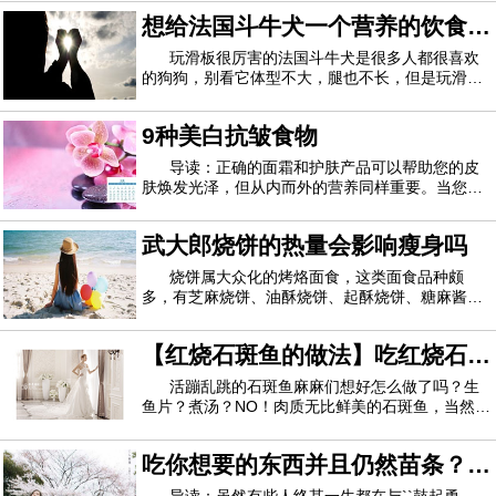
西，你也可以防止醉酒。西瓜:西瓜可以清热泻火，
想给法国斗牛犬一个营养的饮食，
就像您一样，在得知柠檬可以解决静脉曲张问题后，我们
还可以制造酒精...(1)西瓜：富含水和果糖、多种维
生素、矿物质和氨基酸，能改善中暑、发热
需要注意哪几方面呢
也感到震惊。试试这个DIY柠檬护理。将两三滴柠檬香精油，
玩滑板很厉害的法国斗牛犬是很多人都很喜欢
的狗狗，别看它体型不大，腿也不长，但是玩滑板
杏仁油，荷荷巴油和鳄梨油放在一起，放在罐子里。每天在静
对它来说不在话下呢，它有着一身发达的肌肉，性
格活泼，智商也并不是很低，要不然也不能玩滑板
脉曲张上涂抹此油混合物，并轻轻按摩。您会自己注意到变
9种美白抗皱食物
那么厉害了，今天我们就来看一看怎样才能给法牛
化。
一个营养的饮食呢？想让它健康成长，在饮食
导读：正确的面霜和护肤产品可以帮助您的皮
肤焕发光泽，但从内而外的营养同样重要。当您考
8.修复溃疡
虑这九种食物有助于保持皮肤年轻和容光焕发时，
请记住要享受均衡饮食，适量食用。1.奇异果食用
武大郎烧饼的热量会影响瘦身吗
柠檬的抗菌特性是众所周知的，这就是为什么它也有助于
富含维生素C的食物可使皮肤更健康，更湿润，皱
纹更少。一种美味的奇异果可提供60毫克以上
烧饼属大众化的烤烙面食，这类面食品种颇
固定溃疡的原因。每天用柠檬水漱口2至3次，您的溃疡就会消
多，有芝麻烧饼、油酥烧饼、起酥烧饼、糖麻酱烧
失！导读：您可能不知道柠檬有很多神奇的治疗功效！柠檬具
饼、炉干烧饼、什锦烧饼、牛舌饼等100多个花
样。那么，武大郎烧饼的热量会影响瘦身吗？哪些
有极大的舒缓和恢复功效，如果您知道如何使用它，则可以利
【红烧石斑鱼的做法】吃红烧石斑
饮食习惯利于瘦身？烧饼的主要营养成分是碳水化
合物、蛋白质、脂肪等，由于烧饼在制作过程中会
用它。
鱼的好处 红烧石斑鱼吃多了好吗
活蹦乱跳的石斑鱼麻麻们想好怎么做了吗？生
鱼片？煮汤？NO！肉质无比鲜美的石斑鱼，当然是
据说空腹喝柠檬水有多种益处。但是许多人仍然不知道这
红烧最好吃啦！但是麻麻们一定要注意了，红烧石
斑鱼做法与一般的红烧肉啊什么的有些小小的区
种柑橘类水果还有无数其他有益的特性。柠檬有一些神奇的家
吃你想要的东西并且仍然苗条？谢
别，比如不能放太多的佐料。接下来呢我们也不啰
嗦了，马上呈现最好吃的红烧石斑鱼做法给各位
庭疗法，您可以尝试解决不同的问题。让我们一一带领您。
谢你的基因