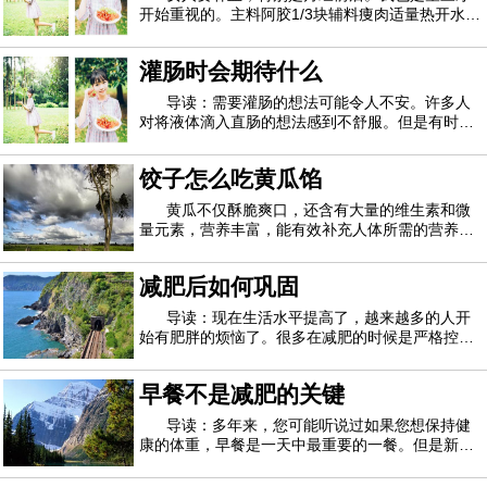
开始重视的。主料阿胶1/3块辅料痩肉适量热开水1
被虫子咬了吗？为什么不用柠檬治疗呢！混合几滴柠檬精
碗阿胶炖瘦肉的烹饪方法1.一块分成三份，用刀背
敲碎2.用热开水泡溶，这一小块可以弄到碎一点方
油和蜂蜜，然后将其涂在患处。您一定会立即从这种感觉中解
灌肠时会期待什么
便溶解。（这碗水是用来炖的）3.准备适量的瘦肉
4.把瘦肉切成片后放在炖盅里面5.把泡溶解的
脱出来。
导读：需要灌肠的想法可能令人不安。许多人
对将液体滴入直肠的想法感到不舒服。但是有时不
7.治疗静脉曲张
可避免地要使用灌肠剂。您可能需要灌肠以治疗某
种病症或作为诊断工具以查找症状的原因。您可以
饺子怎么吃黄瓜馅
自己管理灌肠，也可以由医护人员进行。在以上任
就像您一样，在得知柠檬可以解决静脉曲张问题后，我们
何一种情况下，灌肠程序都是相同的。这是灌
黄瓜不仅酥脆爽口，还含有大量的维生素和微
也感到震惊。试试这个DIY柠檬护理。将两三滴柠檬香精油，
量元素，营养丰富，能有效补充人体所需的营养，
杏仁油，荷荷巴油和鳄梨油放在一起，放在罐子里。每天在静
对人体起到积极有效的作用。普通的凉拌黄瓜，或
者和其他食材一起炒，黄瓜馅的饺子也是一种美味
脉曲张上涂抹此油混合物，并轻轻按摩。您会自己注意到变
减肥后如何巩固
的烹饪方法。那么，黄瓜馅的饺子怎么才能好吃
呢？黄瓜鸡蛋馅饺子的做法：1。新鲜黄瓜洗净
化。
导读：现在生活水平提高了，越来越多的人开
始有肥胖的烦恼了。很多在减肥的时候是严格控制
8.修复溃疡
自己的，但是一旦减肥成功就又开始放肆，最后导
致反弹了。对于很多减肥成功的减肥者来说最害怕
早餐不是减肥的关键
的就是反弹了。如果你在减肥成功之后就开始肆无
柠檬的抗菌特性是众所周知的，这就是为什么它也有助于
忌惮，那么反弹是必定的，在减肥成功之后的
导读：多年来，您可能听说过如果您想保持健
固定溃疡的原因。每天用柠檬水漱口2至3次，您的溃疡就会消
康的体重，早餐是一天中最重要的一餐。但是新的
研究表明事实并非如此。该评论发现，吃丰盛的早
失！
餐并不能帮助人们在一天的晚些时候少吃东西，而