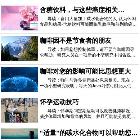
说，超过一日饮酒限制的成年人比没有成年人的成
含糖饮料，与这些癌症相关
年人预期死亡的年龄要小。美联社报道，美国现行
指南建议女性每周喝酒不超过7杯，而男性每
的“坏”碳水化合物
导读：食用大量加工碳水化合物的人-认为休闲
食品和糖果-含糖饮料可能面临乳腺癌和前列腺癌的
高风险。研究人员说，这项研究是在星期二在圣地
亚哥举行的美国营养学会年会上报道的，并没有证
咖啡因不是节食者的朋友
明“不良”碳水化合物会引起癌症。但首席研究员
Nour Makarem说，鉴于乳腺癌和前列腺癌是
导读：如果您想控制体重，请不要向咖啡因寻
求帮助。研究人员在一项新的小型研究中报告说，
咖啡因不是有效的食欲抑制剂或减肥辅助剂。该研
究涉及50位年龄在18至50岁之间的健康成年人。研
咖啡对您的影响可能比思想更大
究人员发现，志愿者们喝了一些果汁后加入了少量
咖啡因（相当于大约4盎司咖啡中的咖啡因）
导读：咖啡与许多健康益处息息相关。现在，
一项小型研究表明，每天的Java习惯可能比人们想
象的更广泛地影响人体的新陈代谢。这项针对47位
成年人的研究发现，每天大量喝咖啡 -每天四到八
怀孕运动技巧
杯-会改变100多种代谢产物的血液水平。这是指在
进食或饮水后会发生变化的多种化学物质。研
导读：怀孕期间定期运动可以改善健康状况，
减少体重增加和背痛的风险，并且可能使分娩更容
易。怀孕期间进行适度的运动可能会使新生儿更健
康。随时运动可改善心脏健康和耐力，减轻疲劳和
“适量”的碳水化合物可以帮助您更
便秘，增强情绪和精力水平，增强睡眠，并改善肌
肉力量。精心选择的锻炼计划在怀孕期间可能