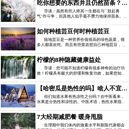
吃你想要的东西并且仍然苗条？谢
别，比如不能放太多的佐料。接下来呢我们也不啰
嗦了，马上呈现最好吃的红烧石斑鱼做法给各位
谢你的基因
导读：虽然有些人终其一生都在与``鼓起勇
气’’作斗争，但其他人似乎毫不费力地保持苗条。现
在科学家说，这全都归结为遗传学。英国研究人员
报道，某些DNA有助于决定体重增加对人是否是一
如何种植芸豆何时种植芸豆
种折磨。研究负责人萨达夫法鲁奇（Sadaf
Farooqi）表示：“ 急于做出判断并批评人们的体
陆地芸豆是一种营养价值很高的绿色蔬菜，很
多人都喜欢吃。而且有些菜农想自己种地芸豆，还
不知道他的种植方法。今天我就专门介绍这方面，
让大家知道如何种植陆地芸豆，什么时候种植好。
柠檬的8种隐藏健康益处
地芸豆怎么种 1.种植芸豆时，先将芸豆种子发芽，
用清水浸泡，然后放入干净的容器中，去除
导读：您可能不知道柠檬有很多神奇的治疗功
效！柠檬具有极大的舒缓和恢复功效，如果您知道
如何使用它，则可以利用它。据说空腹喝柠檬水有
多种益处。但是许多人仍然不知道这种柑橘类水果
【哈密瓜是热性的吗】啥人不宜吃
还有无数其他有益的特性。柠檬有一些神奇的家庭
疗法，您可以尝试解决不同的问题。让我们一
哈密瓜 哈密瓜适合啥季节吃
你们知道水果有热凉性之分吗？在中医看来，
水果是分热性和凉性的。中医术语，热性水果指的
是热量高、糖分高的水果。你们所熟悉的哈密瓜是
热性的吗？啥人不宜吃热性的水果？下面妈网一一
7大经期减肥餐 暖身甩脂
为你们解答。哈密瓜是热性的吗热性水果指的是热
量高、糖分高的水果。石榴、荔枝、榴莲、木
生理期中我们体内的激素水平和新陈代谢都会