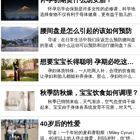
（用金属叉子从陶瓷盘里坐在餐桌上就餐）。吃完
饭后，参与者被邀请对其他食物进行味觉测试，
怀孕后学会保胎是许多女性的必修课，科学地
选择食物不仅有利于母体健康，更有益于胎儿的发
育。那么，怀孕初期煲什么汤安胎？1、冬瓜鲈鱼
汤材料：鲈鱼1条，冬瓜200克，茯苓25克，红枣
腰间盘是怎么引起的该如何预防
(去核)10颗，枸杞15克，姜3片、盐适量。做法：
茯苓压碎用棉布袋包起，一起放入锅中备用；鲈鱼
导读：在日常生活中我们应该怎么预防腰间盘
的形成，做什么运动可以预防和治疗腰间盘？应该
如何避免腰间盘突出？引起腰间盘的原因首先是因
为交通事故、工伤事故等使脊柱受到损伤。一般人
想要宝宝长得聪明 孕期必吃这
过了30岁以后，脊椎就开始退化，椎间盘通常不再
柔软，里面的胶状物质会变干，脊椎外围变得
些！
孕妇体质特殊，一人吃两人补，合理的饮食能
让孕妇和胎儿都能补养身体。那么，孕妇吃什么能
对胎儿的大脑发育好？跟一起来看看吧！豆类食品
①大豆每100克大豆中含蛋白质40克，不仅含量
秋季防秋燥，宝宝饮食如何调理？
高，而且是适合人体智力活动需要的植物蛋白。因
此，从蛋白质角度看，大豆是高级健脑食品。大
秋季已悄悄来临，天气渐凉，空气也变得干燥
起来。宝宝由于身体各系统发育不完善，对天气的
变化很敏感。家长如何调理宝宝饮食，才能让孩子
避免秋燥呢？秋季适合宝宝吃的蔬菜1、包心菜包
40岁后的性爱
心菜的维生素C的含量是西红柿的3.5倍，钙的含量
是黄瓜的2倍。包心菜还含有较多的微量元素钼
导读：一个年轻的麦莉赛勒斯（Miley Cyrus）
说，40岁以上的人停止做爱，到55岁时，你“绝对