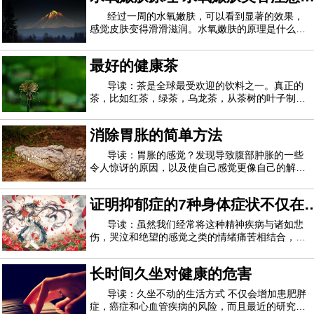
从事这项研究。波士顿塔夫茨大学营养专业
事项
经过一周的水氧嫩肤，可以看到显著的效果，
感觉皮肤变得滑滑滋润。水氧嫩肤的原理是什么？
水氧嫩肤有哪些注意事项？让我们一起读下面的内
容。水氧活肤的原理水氧治疗仪利用高压氧气和水
最好的健康茶
以小于80微米的分子颗粒形成的喷雾流作用于皮
肤，活性水分子和纯氧迅速进入皮肤深层，使皮
导读：茶是全球最受欢迎的饮料之一。真正的
茶，比如红茶，绿茶，乌龙茶，从茶树的叶子制成
茶树。凉茶或康乃馨是由多种植物制成的。真正的
茶和凉茶都富含促进健康的植物化学物质，并且不
消除胃胀的简单方法
含卡路里，因此请毫不犹豫地冲泡一杯。红茶为了
制作红茶，茶树的叶子会被擦伤并使其枯萎
导读：胃胀的感觉？发现导致腹部肿胀的一些
令人惊讶的原因，以及使自己感觉更像自己的解决
方案。要么牛仔裤缩紧，要么肚皮长大，很可能是
后者。您正在正确地锻炼和饮食，那么腹胀怎么
证明抑郁症的7种身体症状不仅在
了？有时罪魁祸首很明显（你好，荷尔蒙和昨晚的
墨西哥卷饼！），但其他时候则是你的健康习惯
您的脑海中
导读：虽然我们经常将这种精神疾病与诸如悲
伤，哭泣和绝望的感觉之类的情绪痛苦相结合，研
究可信来源 表明抑郁症也可以表现为身体上的疼
痛。尽管我们并不经常将抑郁症视为身体上的痛
长时间久坐对健康的危害
苦，但某些文化确实如此，尤其是那些公开谈论心
理健康的“禁忌”文化。例如，在中国和韩国文
导读：久坐不动的生活方式 不仅会增加患肥胖
症，癌症和心血管疾病的风险，而且最近的研究表