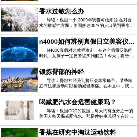
合物和多吃脂肪可能会帮助人体燃烧更多的卡路
里。研究人员发现，在一项减肥研究中，在164名
香水过敏怎么办
成年人中，与低碳水化合物饮食相比，低碳水化合
物，高脂肪饮食的成年人每天燃烧的卡路里更多。
导读：根据一个 2009年调查可信来源 在对香
水的敏感性方面，美国多达30％的人口受到香水的
刺激。多达19％的参与调查的人对香水产生了实际
的健康影响。香水过敏部分是由过度引起的 2,500
n4000如何辨别真假日立美容仪
种化学品可信来源，这通常是 未列出可信来源，在
普通香水或古龙水中。过敏症当您过敏时，
n4000真假对比图
N4000真假对比教程攻击！在这个假货泛滥的
时代，女孩子一定要警惕买到假货！今天，将给大
家带来一个如何辨别n4000真伪的教程，希望对大
家有所帮助。日立n4000有假的吗日立n4000是一
锻炼臀部的神经
款全新的进出口仪器，今年3月上市，所以相比老
版本的日立n3000和日立n2000，假货还是比较少
导读：臀部神经受到挤压会非常痛苦。某些家
的
庭疗法和运动可以帮助减轻疼痛。在本文中，我们
着眼于如何识别神经受压，家庭疗法可以提供哪些
帮助以及针对这种情况的锻炼方法。神经传递疼痛
喝减肥汽水会危害健康吗？
信号。这意味着当神经出现问题时，症状可能会非
常不舒服。一个常见的问题是当神经被附近的
导读：根据CDC的数据，每天约有五分之一的
美国人每天喝减肥汽水。那是件好事儿吗？在过去
的几年中，许多研究报告了苏打水与体重增加，糖
尿病，心脏问题和其他健康问题之间的联系。最
香蕉在研究中淘汰运动饮料
近，头条新闻警告人们，减肥汽水饮用者患痴呆症