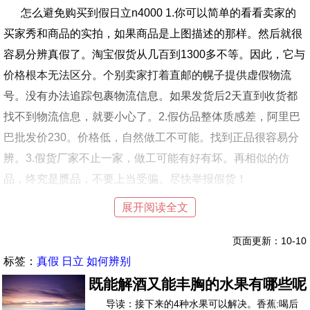
怎么避免购买到假日立n4000 1.你可以简单的看看卖家的
买家秀和商品的实拍，如果商品是上图描述的那样。然后就很
容易分辨真假了。淘宝假货从几百到1300多不等。因此，它与
价格根本无法区分。个别卖家打着直邮的幌子提供虚假物流
号。没有办法追踪包裹物流信息。如果发货后2天直到收货都
找不到物流信息，就要小心了。2.假仿品整体质感差，阿里巴
巴批发价230。价格低，自然做工不可能。找到正品很容易分
辨。3.假货厂家不止一家，做工可能有好有坏。再相似的仿
品，终究是赝品，不要上当受骗。尽快举报假货！
综上所述，买姐妹纸一定要小心，因为大中华人民在打假
展开阅读全文
方面是如此强大。建议姐妹纸由朋友购买，直接从日本购买。
页面更新：10-10
如果真的没有从日本回来的朋友，需要网购的姐妹纸也要尽量
标签：
真假
日立
如何辨别
找信誉高的，多对比几个，期待买家的展示，确定是正品后再
既能解酒又能丰胸的水果有哪些呢
买。否则买个假的日立n4000不仅要花钱，还会在皮肤上造成
导读：接下来的4种水果可以解决。香蕉:喝后