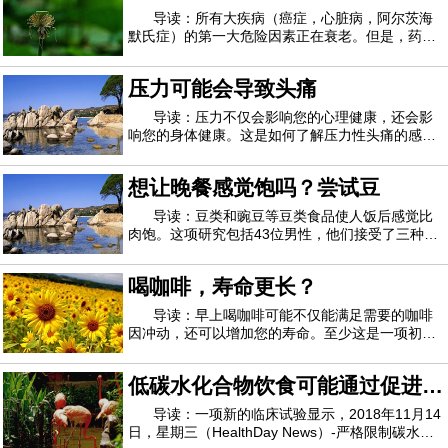
致肥胖。必须提高对因选择不健康食物而引起的
导读：所有大疾病（癌症，心脏病，阿尔茨海
默氏症）的第一大危险因素正在衰老。但是，药物
不能代替疾病本身，而是可以治疗衰老过程吗？这
就是越来越多的研究背后的想法，吸引了政府和私
压力可能会导致头痛
人捐助者的广泛支持，其中包括数百万来自硅谷高
管的支持，例如微软联合创始人保罗艾伦和风
导读：压力不仅会影响您的心理健康，还会影
响您的身体健康。这是如何了解压力性头痛的感
觉，为什么压力会使您更容易出现一般性头痛，以
及如何减少并希望一劳永逸地消除压力性头痛。压
想让晚餐感觉饱吗？尝试豆
力可能会导致头痛家庭医学医师Bindiya Gandhi医
学博士说：“人们头痛的原因有很多，包括食物
导读：豆类和豌豆等豆类食品使人饭后感觉比
肉饱。这项研究包括43位男性，他们接受了三种不
同的富含蛋白质的膳食，其中以豆类，豌豆或小牛
肉和猪肉制成的肉饼为中心。蔬菜馅饼不仅比肉馅
喝咖啡，寿命更长？
更饱满，而且他们的下一顿饭少吃12％的卡路里。
丹麦哥本哈根大学的研究人员认为，这表明豆
导读：早上喝咖啡可能不仅能满足需要的咖啡
因冲动，还可以增加您的寿命。至少这是一项初步
研究得出的结论，该研究表明-但没有证明- 咖啡在
未来10年内具有较低的死亡风险。西班牙潘普洛纳
低碳水化合物饮食可能通过促进卡
医院Navarra医院的心脏病专家 Adela Navarro博士
说：“我们的发现表明，每天喝四杯咖啡可
路里燃烧而起作用
导读：一项新的临床试验显示，2018年11月14
日，星期三（HealthDay News）-严格限制碳水化