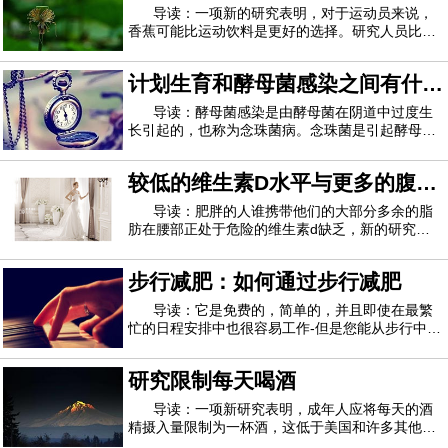
和中风的几率更高。这听起来可能令人担忧，但
导读：一项新的研究表明，对于运动员来说，
香蕉可能比运动饮料是更好的选择。研究人员比较
了运动过程中消耗的碳水化合物的影响，发现香蕉
与运动饮料相比具有可比甚至更大的抗炎和其他好
计划生育和酵母菌感染之间有什么
处，据《纽约时报》报道。该研究的作者发表在“
PLoS One ”杂志上，香蕉的缺点之一可能是
联系
导读：酵母菌感染是由酵母菌在阴道中过度生
长引起的，也称为念珠菌病。念珠菌是引起酵母菌
感染的生物。念珠菌通常在阴道中少量存在，但有
时会过度生长，从而引起酵母菌感染的症状。感染
较低的维生素D水平与更多的腹部
酵母菌的一个常见风险因素是妇女使用的节育类
型。在本文中，我们将探讨为什么某些类型的节
脂肪有关
导读：肥胖的人谁携带他们的大部分多余的脂
肪在腰部正处于危险的维生素d缺乏，新的研究警
告说。这一发现突显了肥胖对健康的另一种有害影
响。维生素D水平低与骨骼健康不佳以及呼吸道感
步行减肥：如何通过步行减肥
染，自身免疫性疾病和心脏病的风险增加有关。研
究作者Rachida Rafiq说：“ 腹部脂肪增加与维
导读：它是免费的，简单的，并且即使在最繁
忙的日程安排中也很容易工作-但是您能从步行中减
肥吗？不同于心跳加速的壶铃训练或马拉松式的耐
力跑步，步行并不是减肥运动中的主要功能。但实
研究限制每天喝酒
际上，将常规的快步走纳入您的锻炼方案是改变身
体成分的简单方法。如果您想通过步行减肥
导读：一项新研究表明，成年人应将每天的酒
精摄入量限制为一杯酒，这低于美国和许多其他国
家/地区的饮酒指南。据美联社报道，研究人员警告