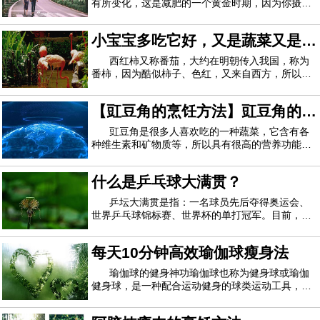
有所变化，这是减肥的一个黄金时期，因为你摄入
的很多食物都不会转化成脂肪，所以增加点饭量也
不会造成肥胖，那么现在就让介绍7款热门的经期
小宝宝多吃它好，又是蔬菜又是水
减肥食谱给你，让你在经期也能轻松减肥。一、凉
拌海带原料：海带、蒜泥、葱末、盐、糖、酱
果
西红柿又称番茄，大约在明朝传入我国，称为
番柿，因为酷似柿子、色红，又来自西方，所以又
称为西红柿。由于西红柿营养丰富，所以它是小儿
宜食的营养食品。 西红柿含有丰富的营养，包括矿
【豇豆角的烹饪方法】豇豆角的烹
物质、维生素、碳水化合物、有机酸及少量的蛋白
质。它所含的维生素A原，在人体内可以转化
饪技巧 豇豆角的营养功能
豇豆角是很多人喜欢吃的一种蔬菜，它含有各
种维生素和矿物质等，所以具有很高的营养功能
哦，而且它的烹饪方法有很多，比如香辣豇豆（豆
角）粒、长豆角炒虾米、鱼香豇豆等等，豇豆角的
什么是乒乓球大满贯？
营养很多，但它也有禁忌的地方哦，比如豇豆角一
定要炒熟才能吃哦，否则会中毒哦，还想要更多
乒坛大满贯是指：一名球员先后夺得奥运会、
世界乒乓球锦标赛、世界杯的单打冠军。目前，国
际乒坛共有五位男子大满贯和五位女子大满贯。分
别是：瓦尔德内尔（瑞典）、邓亚萍（中国）、刘
每天10分钟高效瑜伽球瘦身法
国梁（中国）、孔令辉（中国）、王楠（中国）、
张怡宁（中国）、张继科（中国）、李晓霞（
瑜伽球的健身神功瑜伽球也称为健身球或瑜伽
健身球，是一种配合运动健身的球类运动工具，看
似最平常不过的球球，其实能够很好到锻炼全身的
腰、腹、背部、甚至腿部力量哦！运动瘦身的有效