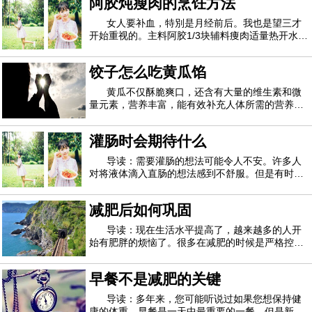
阿胶炖瘦肉的烹饪方法
方式，能够帮助女性修身塑形，塑造优美线条比瑜
伽更具有趣味性，锻炼身体的平衡感，增强对
女人要补血，特別是月经前后。我也是望三才
开始重视的。主料阿胶1/3块辅料痩肉适量热开水1
碗阿胶炖瘦肉的烹饪方法1.一块分成三份，用刀背
敲碎2.用热开水泡溶，这一小块可以弄到碎一点方
饺子怎么吃黄瓜馅
便溶解。（这碗水是用来炖的）3.准备适量的瘦肉
4.把瘦肉切成片后放在炖盅里面5.把泡溶解的
黄瓜不仅酥脆爽口，还含有大量的维生素和微
量元素，营养丰富，能有效补充人体所需的营养，
对人体起到积极有效的作用。普通的凉拌黄瓜，或
者和其他食材一起炒，黄瓜馅的饺子也是一种美味
灌肠时会期待什么
的烹饪方法。那么，黄瓜馅的饺子怎么才能好吃
呢？黄瓜鸡蛋馅饺子的做法：1。新鲜黄瓜洗净
导读：需要灌肠的想法可能令人不安。许多人
对将液体滴入直肠的想法感到不舒服。但是有时不
可避免地要使用灌肠剂。您可能需要灌肠以治疗某
种病症或作为诊断工具以查找症状的原因。您可以
减肥后如何巩固
自己管理灌肠，也可以由医护人员进行。在以上任
何一种情况下，灌肠程序都是相同的。这是灌
导读：现在生活水平提高了，越来越多的人开
始有肥胖的烦恼了。很多在减肥的时候是严格控制
自己的，但是一旦减肥成功就又开始放肆，最后导
致反弹了。对于很多减肥成功的减肥者来说最害怕
早餐不是减肥的关键
的就是反弹了。如果你在减肥成功之后就开始肆无
忌惮，那么反弹是必定的，在减肥成功之后的
导读：多年来，您可能听说过如果您想保持健
康的体重，早餐是一天中最重要的一餐。但是新的