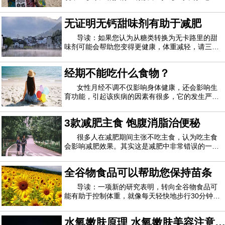
不做爱”。当然，这是一个20岁的老人的荒谬评论，
认为40岁的老人很老。即便如此，它在整个星期都
无证明无钙甜味剂有助于减肥
受到了很多媒体的关注，并提出了一个问题-40岁后
您的性欲发生了什么？女装随着女性进入
导读：如果您认为从糖类转换为无卡路里的甜
味剂可能会帮助您变得更健康，体重减轻，请三
思。根据德国研究人员对56项涉及成年人或儿童的
研究数据进行的研究后得出的结论，经过多年的研
经期不能吃什么食物？
究，仍然只有非常微弱的证据表明，无热量的甜味
剂可能是有益的。研究人员研究了各种健康状况
女性月经不调不仅影响身体健康，还会影响生
育功能，引起该疾病的因素有很多，它的发生严重
影响了女性患者的生活和工作，所以女性朋友们一
定要重视月经不调，要注重调养。经期不能吃什么
3款减肥主食 饱腹消脂治便秘
食物？经期不能吃什么食物1、巧克力多数女性都
喜欢吃巧克力，平时如果吃过多的巧克力的话
很多人在减肥期间主张不吃主食，认为吃主食
会影响减肥效果。其实这是减肥中非常错误的一个
认知，主食是我们人体热量的主要来源，而且变换
着方式去吃主食，不仅不会阻碍减肥，还有助于减
全谷物食品可以帮助您保持苗条
肥。下面编辑教你自制3款减肥主食，赶紧看看
吧。一、生菜油饭 500大卡/2人份用五谷饭做成
导读：一项新的研究表明，转向全谷物食品可
能有助于控制体重，就像每天轻快地步行30分钟一
样。研究作者J. Philip Karl解释说，全谷物似乎可
以降低人体在消化过程中吸收的卡路里数量并加快
水氧嫩肤原理 水氧嫩肤美容注意
新陈代谢。他是一名营养科学家，在博士学位期间