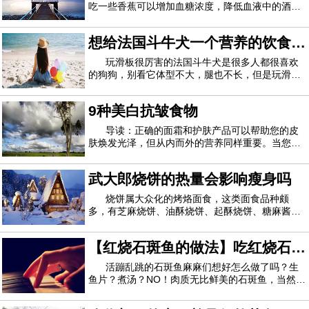
不可磨灭的后果，得不偿失。
吃一些香蕉可以增加血糖浓度，降低血液中的酒精
含量...以便减轻酒精中毒。如果你在喝酒前吃东
多久使用一次美容仪根据个人需求，可以每天使用，也可
西，你也可以防止醉酒。西瓜:西瓜可以清热泻火，
想给法国斗牛犬一个营养的饮食，
还可以制造酒精...(1)西瓜：富含水和果糖、多种维
以每周使用，但每天最多只能使用一次。每一步也可以分开，
生素、矿物质和氨基酸，能改善中暑、发热
需要注意哪几方面呢
玩滑板很厉害的法国斗牛犬是很多人都很喜欢
比如妈妈自己裹，每天从头用，只用STEP2保湿，step 3面
的狗狗，别看它体型不大，腿也不长，但是玩滑板
对它来说不在话下呢，它有着一身发达的肌肉，性
膜，step 4冷冻，STEP1一周只清洗两次。比如你是油性皮
格活泼，智商也并不是很低，要不然也不能玩滑板
9种美白抗皱食物
肤，可以每天做STEP1清洁模式，三天导入面膜一次，等等。
那么厉害了，今天我们就来看一看怎样才能给法牛
一个营养的饮食呢？想让它健康成长，在饮食
导读：正确的面霜和护肤产品可以帮助您的皮
具体频率要根据你的皮肤情况调整，过敏期间不要用。
肤焕发光泽，但从内而外的营养同样重要。当您考
虑这九种食物有助于保持皮肤年轻和容光焕发时，
请记住要享受均衡饮食，适量食用。1.奇异果食用
武大郎烧饼的热量会影响瘦身吗
富含维生素C的食物可使皮肤更健康，更湿润，皱
纹更少。一种美味的奇异果可提供60毫克以上
烧饼属大众化的烤烙面食，这类面食品种颇
多，有芝麻烧饼、油酥烧饼、起酥烧饼、糖麻酱烧
饼、炉干烧饼、什锦烧饼、牛舌饼等100多个花
样。那么，武大郎烧饼的热量会影响瘦身吗？哪些
【红烧石斑鱼的做法】吃红烧石斑
饮食习惯利于瘦身？烧饼的主要营养成分是碳水化
合物、蛋白质、脂肪等，由于烧饼在制作过程中会
鱼的好处 红烧石斑鱼吃多了好吗
活蹦乱跳的石斑鱼麻麻们想好怎么做了吗？生
鱼片？煮汤？NO！肉质无比鲜美的石斑鱼，当然是
红烧最好吃啦！但是麻麻们一定要注意了，红烧石
斑鱼做法与一般的红烧肉啊什么的有些小小的区