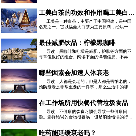
明，静坐至少30分钟会对身体产生不利影响。什么
是“坐骨病”？这是大众媒体上使用的标签，用于描
工美白茶的功效和作用喝工美白茶
述因坐太久而造成的有害影响。研究表明，每次坐
下至少30分钟而没有站起来或进行其他体
的好处
工美是一种白茶，主要产于中国福建，是中国
名茶之一。它以福鼎大白茶为主要原料，经烘干、
炒制后得到市场上销售的工美白茶。工美白茶口感
诱人，汤色清亮，营养价值高。喝了之后，人们可
最佳减肥饮品：柠檬黑咖啡
以用美容养颜，还可以消炎杀菌。以下是工美白茶
功效的详细介绍，大家可以重点关注。贡眉白
导读：黑咖啡和柠檬是减肥，护肤等方面的不
寻常但很好的组合。阅读下面的详细信息。不再需
要普通的牛奶咖啡！这是您必须采取的措施，以在
锁定期间将体重保持在适当的位置。如果您执行减
哪些因素会加速人体衰老
肥任务，牛奶就是敌人。除了治疗宿醉，黑咖啡还
可以帮助减轻体重。另一方面，柠檬中富含维
导读：人都是会老的，但是人都是害怕老的，
预防衰老是非常重要的一件事，那么生活中的哪些
因素会加快人体衰老的速度呢？1、吃十分饱其实
每餐吃个七八分饱就足够了，不要吃得过饱，吃得
在工作场所用快餐代替垃圾食品
过饱或者过撑很容易引发肠胃方面的疾病，甚至出
现代谢综合症，女性经常吃得过饱还会导致卵
导读：不健康的饮食习惯会导致一些健康问
题。选择错误的食物很容易，但是消除错误的行为
同样具有挑战性。与选择健康食品的人相比，选择
健康食品的人吃不健康的食物会增加患糖尿病和心
吃药能延缓衰老吗？
脏病的风险。饮食不健康也会随着时间的流逝而导