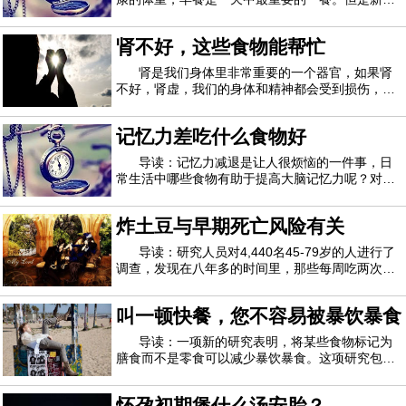
研究表明事实并非如此。该评论发现，吃丰盛的早
餐并不能帮助人们在一天的晚些时候少吃东西，而
肾不好，这些食物能帮忙
那些吃早餐的人最终每天会摄入更多的卡路里。论
资深作者弗拉维亚西库蒂尼（Flavia Cicutt
肾是我们身体里非常重要的一个器官，如果肾
不好，肾虚，我们的身体和精神都会受到损伤，那
么强肾食物有哪些？下面就让我们一起过来看看
吧。强肾食物有哪些1、强肾食物有哪些之鹌鹑肉
记忆力差吃什么食物好
鹌鹑肉不仅酥嫩美味，而且营养丰富。鹌鹑肉和鹌
鹑蛋含有多种人体必需氨基酸、无机盐等。具有
导读：记忆力减退是让人很烦恼的一件事，日
常生活中哪些食物有助于提高大脑记忆力呢？对于
很多年轻人来说，日复一日重复的做着差不多的事
情，记忆力没有得到锻炼导致记忆力衰退，像上学
炸土豆与早期死亡风险有关
的时候由于需要背诵的课文比较多，记忆力经常得
到锻炼就没有什么感觉。记忆力不好会影响工
导读：研究人员对4,440名45-79岁的人进行了
调查，发现在八年多的时间里，那些每周吃两次或
更多次吃炸薯条（例如炸薯条，马铃薯煎饼和薯
片）的人，其早死的风险是不吃饭的人的两倍。
叫一顿快餐，您不容易被暴饮暴食
《美国临床营养学杂志》上的研究并未证明吃炸土
豆与早逝之间有直接联系，但“我们相信富含反式
导读：一项新的研究表明，将某些食物标记为
膳食而不是零食可以减少暴饮暴食。这项研究包括
80人，他们被要求吃面食，这些面食要么是小吃
（用塑料叉子从塑料锅里站起来吃），要么是一餐
怀孕初期煲什么汤安胎？