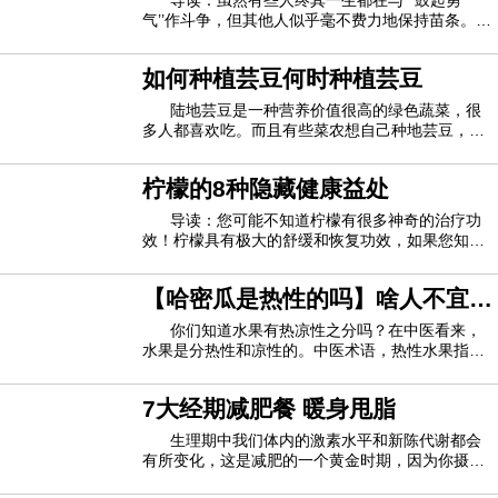
导读：虽然有些人终其一生都在与``鼓起勇
和Spector都指出，以前的大多数研究都是观察性的。Spector
气’’作斗争，但其他人似乎毫不费力地保持苗条。现
指出，某些研究是“有偏见且有缺陷的”。
在科学家说，这全都归结为遗传学。英国研究人员
报道，某些DNA有助于决定体重增加对人是否是一
如何种植芸豆何时种植芸豆
种折磨。研究负责人萨达夫法鲁奇（Sadaf
对于这项新研究，研究人员研究了过去三十年中进行的13
Farooqi）表示：“ 急于做出判断并批评人们的体
陆地芸豆是一种营养价值很高的绿色蔬菜，很
项随机对照试验。这些研究主要来自美国或英国。
多人都喜欢吃。而且有些菜农想自己种地芸豆，还
不知道他的种植方法。今天我就专门介绍这方面，
试验的参与者体重各不相同，有些是普通的早餐者，而有
让大家知道如何种植陆地芸豆，什么时候种植好。
柠檬的8种隐藏健康益处
地芸豆怎么种 1.种植芸豆时，先将芸豆种子发芽，
些则不是。这项研究对人们的监视时间长达一天或长达16周。
用清水浸泡，然后放入干净的容器中，去除
导读：您可能不知道柠檬有很多神奇的治疗功
该评论发现，吃早餐的人最终每天多吃260卡路里。不吃早
效！柠檬具有极大的舒缓和恢复功效，如果您知道
如何使用它，则可以利用它。据说空腹喝柠檬水有
餐的人比吃早餐的人轻一磅。导读：多年来，您可能听说过如
多种益处。但是许多人仍然不知道这种柑橘类水果
【哈密瓜是热性的吗】啥人不宜吃
还有无数其他有益的特性。柠檬有一些神奇的家庭
果您想保持健康的体重，早餐是一天中最重要的一餐。但是新
疗法，您可以尝试解决不同的问题。让我们一
哈密瓜 哈密瓜适合啥季节吃
你们知道水果有热凉性之分吗？在中医看来，
的研究表明事实并非如此。
水果是分热性和凉性的。中医术语，热性水果指的
是热量高、糖分高的水果。你们所熟悉的哈密瓜是
该评论还没有发现早餐者和早餐者之间的代谢率有任何显
热性的吗？啥人不宜吃热性的水果？下面妈网一一
7大经期减肥餐 暖身甩脂
为你们解答。哈密瓜是热性的吗热性水果指的是热
着差异。
量高、糖分高的水果。石榴、荔枝、榴莲、木
生理期中我们体内的激素水平和新陈代谢都会
尽管作者指出该评价中包括的研究存在一些不一致之处和
有所变化，这是减肥的一个黄金时期，因为你摄入
的很多食物都不会转化成脂肪，所以增加点饭量也
质量参差不齐，但他们说吃早餐似乎并不是减肥的有益策略。