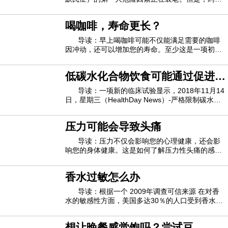
不能代替疾病本身，而是可以治疗衰老过程吗？这
就是越来越多的研究背后的想法，吸引了政府和私
喝咖啡，寿命更长？
人捐助者的广泛支持，其中包括数百万来自硅谷高
管的支持，例如微软联合创始人保罗艾伦和风
导读：早上喝咖啡可能不仅能满足需要的咖啡
因冲动，还可以增加您的寿命。至少这是一项初步
研究得出的结论，该研究表明-但没有证明- 咖啡在
未来10年内具有较低的死亡风险。西班牙潘普洛纳
低碳水化合物饮食可能通过促进卡
医院Navarra医院的心脏病专家 Adela Navarro博士
说：“我们的发现表明，每天喝四杯咖啡可
路里燃烧而起作用
导读：一项新的临床试验显示，2018年11月14
日，星期三（HealthDay News）-严格限制碳水化
合物和多吃脂肪可能会帮助人体燃烧更多的卡路
里。研究人员发现，在一项减肥研究中，在164名
压力可能会导致头痛
成年人中，与低碳水化合物饮食相比，低碳水化合
物，高脂肪饮食的成年人每天燃烧的卡路里更多。
导读：压力不仅会影响您的心理健康，还会影
响您的身体健康。这是如何了解压力性头痛的感
觉，为什么压力会使您更容易出现一般性头痛，以
及如何减少并希望一劳永逸地消除压力性头痛。压
香水过敏怎么办
力可能会导致头痛家庭医学医师Bindiya Gandhi医
学博士说：“人们头痛的原因有很多，包括食物
导读：根据一个 2009年调查可信来源 在对香
水的敏感性方面，美国多达30％的人口受到香水的
刺激。多达19％的参与调查的人对香水产生了实际
的健康影响。香水过敏部分是由过度引起的 2,500
想让晚餐感觉饱吗？尝试豆