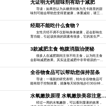
无证明无钙甜味剂有助于减肥
受到了很多媒体的关注，并提出了一个问题-40岁后
您的性欲发生了什么？女装随着女性进入
导读：如果您认为从糖类转换为无卡路里的甜
味剂可能会帮助您变得更健康，体重减轻，请三
思。根据德国研究人员对56项涉及成年人或儿童的
研究数据进行的研究后得出的结论，经过多年的研
经期不能吃什么食物？
究，仍然只有非常微弱的证据表明，无热量的甜味
剂可能是有益的。研究人员研究了各种健康状况
女性月经不调不仅影响身体健康，还会影响生
育功能，引起该疾病的因素有很多，它的发生严重
影响了女性患者的生活和工作，所以女性朋友们一
定要重视月经不调，要注重调养。经期不能吃什么
3款减肥主食 饱腹消脂治便秘
食物？经期不能吃什么食物1、巧克力多数女性都
喜欢吃巧克力，平时如果吃过多的巧克力的话
很多人在减肥期间主张不吃主食，认为吃主食
会影响减肥效果。其实这是减肥中非常错误的一个
认知，主食是我们人体热量的主要来源，而且变换
着方式去吃主食，不仅不会阻碍减肥，还有助于减
全谷物食品可以帮助您保持苗条
肥。下面编辑教你自制3款减肥主食，赶紧看看
吧。一、生菜油饭 500大卡/2人份用五谷饭做成
导读：一项新的研究表明，转向全谷物食品可
能有助于控制体重，就像每天轻快地步行30分钟一
样。研究作者J. Philip Karl解释说，全谷物似乎可
以降低人体在消化过程中吸收的卡路里数量并加快
水氧嫩肤原理 水氧嫩肤美容注意
新陈代谢。他是一名营养科学家，在博士学位期间
从事这项研究。波士顿塔夫茨大学营养专业
事项
经过一周的水氧嫩肤，可以看到显著的效果，