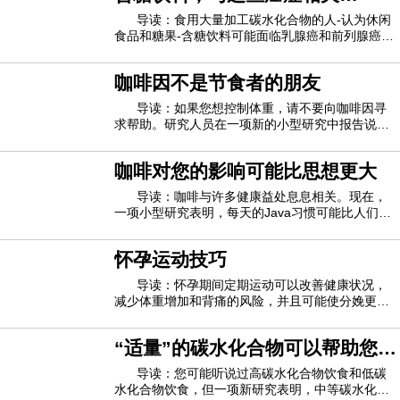
指南建议女性每周喝酒不超过7杯，而男性每
的“坏”碳水化合物
导读：食用大量加工碳水化合物的人-认为休闲
食品和糖果-含糖饮料可能面临乳腺癌和前列腺癌的
高风险。研究人员说，这项研究是在星期二在圣地
亚哥举行的美国营养学会年会上报道的，并没有证
咖啡因不是节食者的朋友
明“不良”碳水化合物会引起癌症。但首席研究员
Nour Makarem说，鉴于乳腺癌和前列腺癌是
导读：如果您想控制体重，请不要向咖啡因寻
求帮助。研究人员在一项新的小型研究中报告说，
咖啡因不是有效的食欲抑制剂或减肥辅助剂。该研
究涉及50位年龄在18至50岁之间的健康成年人。研
咖啡对您的影响可能比思想更大
究人员发现，志愿者们喝了一些果汁后加入了少量
咖啡因（相当于大约4盎司咖啡中的咖啡因）
导读：咖啡与许多健康益处息息相关。现在，
一项小型研究表明，每天的Java习惯可能比人们想
象的更广泛地影响人体的新陈代谢。这项针对47位
成年人的研究发现，每天大量喝咖啡 -每天四到八
怀孕运动技巧
杯-会改变100多种代谢产物的血液水平。这是指在
进食或饮水后会发生变化的多种化学物质。研
导读：怀孕期间定期运动可以改善健康状况，
减少体重增加和背痛的风险，并且可能使分娩更容
易。怀孕期间进行适度的运动可能会使新生儿更健
康。随时运动可改善心脏健康和耐力，减轻疲劳和
“适量”的碳水化合物可以帮助您更
便秘，增强情绪和精力水平，增强睡眠，并改善肌
肉力量。精心选择的锻炼计划在怀孕期间可能
长寿
导读：您可能听说过高碳水化合物饮食和低碳
水化合物饮食，但一项新研究表明，中等碳水化合