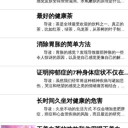
感觉皮肤变得滑滑滋润。水氧嫩肤的原理是什么？
水氧嫩肤有哪些注意事项？让我们一起读下面的内
容。水氧活肤的原理水氧治疗仪利用高压氧气和水
最好的健康茶
以小于80微米的分子颗粒形成的喷雾流作用于皮
肤，活性水分子和纯氧迅速进入皮肤深层，使皮
导读：茶是全球最受欢迎的饮料之一。真正的
茶，比如红茶，绿茶，乌龙茶，从茶树的叶子制成
茶树。凉茶或康乃馨是由多种植物制成的。真正的
茶和凉茶都富含促进健康的植物化学物质，并且不
消除胃胀的简单方法
含卡路里，因此请毫不犹豫地冲泡一杯。红茶为了
制作红茶，茶树的叶子会被擦伤并使其枯萎
导读：胃胀的感觉？发现导致腹部肿胀的一些
令人惊讶的原因，以及使自己感觉更像自己的解决
方案。要么牛仔裤缩紧，要么肚皮长大，很可能是
后者。您正在正确地锻炼和饮食，那么腹胀怎么
证明抑郁症的7种身体症状不仅在
了？有时罪魁祸首很明显（你好，荷尔蒙和昨晚的
墨西哥卷饼！），但其他时候则是你的健康习惯
您的脑海中
导读：虽然我们经常将这种精神疾病与诸如悲
伤，哭泣和绝望的感觉之类的情绪痛苦相结合，研
究可信来源 表明抑郁症也可以表现为身体上的疼
痛。尽管我们并不经常将抑郁症视为身体上的痛
长时间久坐对健康的危害
苦，但某些文化确实如此，尤其是那些公开谈论心
理健康的“禁忌”文化。例如，在中国和韩国文
导读：久坐不动的生活方式 不仅会增加患肥胖
症，癌症和心血管疾病的风险，而且最近的研究表
明，静坐至少30分钟会对身体产生不利影响。什么
是“坐骨病”？这是大众媒体上使用的标签，用于描