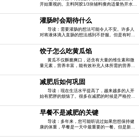
开始重视的。主料阿胶1/3块辅料痩肉适量热开水1
碗阿胶炖瘦肉的烹饪方法1.一块分成三份，用刀背
敲碎2.用热开水泡溶，这一小块可以弄到碎一点方
灌肠时会期待什么
便溶解。（这碗水是用来炖的）3.准备适量的瘦肉
4.把瘦肉切成片后放在炖盅里面5.把泡溶解的
导读：需要灌肠的想法可能令人不安。许多人
对将液体滴入直肠的想法感到不舒服。但是有时不
可避免地要使用灌肠剂。您可能需要灌肠以治疗某
种病症或作为诊断工具以查找症状的原因。您可以
饺子怎么吃黄瓜馅
自己管理灌肠，也可以由医护人员进行。在以上任
何一种情况下，灌肠程序都是相同的。这是灌
黄瓜不仅酥脆爽口，还含有大量的维生素和微
量元素，营养丰富，能有效补充人体所需的营养，
对人体起到积极有效的作用。普通的凉拌黄瓜，或
者和其他食材一起炒，黄瓜馅的饺子也是一种美味
减肥后如何巩固
的烹饪方法。那么，黄瓜馅的饺子怎么才能好吃
呢？黄瓜鸡蛋馅饺子的做法：1。新鲜黄瓜洗净
导读：现在生活水平提高了，越来越多的人开
始有肥胖的烦恼了。很多在减肥的时候是严格控制
自己的，但是一旦减肥成功就又开始放肆，最后导
致反弹了。对于很多减肥成功的减肥者来说最害怕
早餐不是减肥的关键
的就是反弹了。如果你在减肥成功之后就开始肆无
忌惮，那么反弹是必定的，在减肥成功之后的
导读：多年来，您可能听说过如果您想保持健
康的体重，早餐是一天中最重要的一餐。但是新的
研究表明事实并非如此。该评论发现，吃丰盛的早
餐并不能帮助人们在一天的晚些时候少吃东西，而