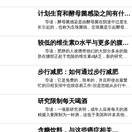
的几年中，许多研究报告了苏打水与体重增加，糖
尿病，心脏问题和其他健康问题之间的联系。最
计划生育和酵母菌感染之间有什么
近，头条新闻警告人们，减肥汽水饮用者患痴呆症
和中风的几率更高。这听起来可能令人担忧，但
联系
导读：酵母菌感染是由酵母菌在阴道中过度生
长引起的，也称为念珠菌病。念珠菌是引起酵母菌
感染的生物。念珠菌通常在阴道中少量存在，但有
时会过度生长，从而引起酵母菌感染的症状。感染
较低的维生素D水平与更多的腹部
酵母菌的一个常见风险因素是妇女使用的节育类
型。在本文中，我们将探讨为什么某些类型的节
脂肪有关
导读：肥胖的人谁携带他们的大部分多余的脂
肪在腰部正处于危险的维生素d缺乏，新的研究警
告说。这一发现突显了肥胖对健康的另一种有害影
响。维生素D水平低与骨骼健康不佳以及呼吸道感
步行减肥：如何通过步行减肥
染，自身免疫性疾病和心脏病的风险增加有关。研
究作者Rachida Rafiq说：“ 腹部脂肪增加与维
导读：它是免费的，简单的，并且即使在最繁
忙的日程安排中也很容易工作-但是您能从步行中减
肥吗？不同于心跳加速的壶铃训练或马拉松式的耐
力跑步，步行并不是减肥运动中的主要功能。但实
研究限制每天喝酒
际上，将常规的快步走纳入您的锻炼方案是改变身
体成分的简单方法。如果您想通过步行减肥
导读：一项新研究表明，成年人应将每天的酒
精摄入量限制为一杯酒，这低于美国和许多其他国
家/地区的饮酒指南。据美联社报道，研究人员警告
说，超过一日饮酒限制的成年人比没有成年人的成
含糖饮料，与这些癌症相关
年人预期死亡的年龄要小。美联社报道，美国现行