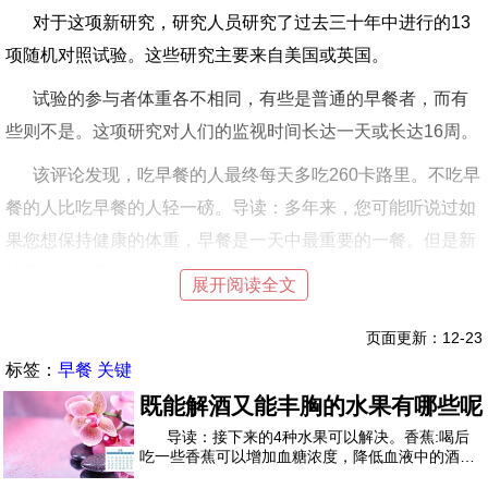
对于这项新研究，研究人员研究了过去三十年中进行的13
项随机对照试验。这些研究主要来自美国或英国。
试验的参与者体重各不相同，有些是普通的早餐者，而有
些则不是。这项研究对人们的监视时间长达一天或长达16周。
该评论发现，吃早餐的人最终每天多吃260卡路里。不吃早
餐的人比吃早餐的人轻一磅。导读：多年来，您可能听说过如
果您想保持健康的体重，早餐是一天中最重要的一餐。但是新
的研究表明事实并非如此。
展开阅读全文
该评论发现，吃丰盛的早餐并不能帮助人们在一天的晚些
页面更新：12-23
时候少吃东西，而那些吃早餐的人最终每天会摄入更多的卡路
标签：
早餐
关键
里。
既能解酒又能丰胸的水果有哪些呢
论资深作者弗拉维亚·西库蒂尼（Flavia Cicuttini）说：“我
导读：接下来的4种水果可以解决。香蕉:喝后
吃一些香蕉可以增加血糖浓度，降低血液中的酒精
们不应该改变饮食习惯，以减少体重。早餐是最好的选择。”
含量...以便减轻酒精中毒。如果你在喝酒前吃东