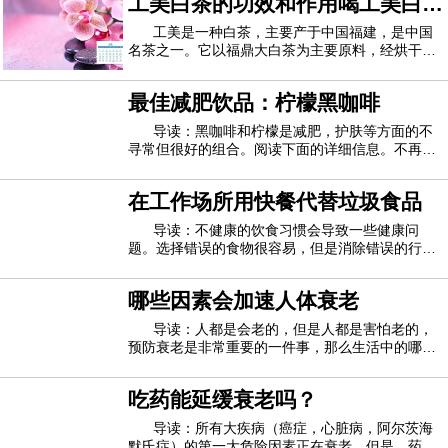
工美白茶的功效和作用喝工美白茶
述因坐太久而造成的有害影响。研究表明，每次坐
下至少30分钟而没有站起来或进行其他体
的好处
工美是一种白茶，主要产于中国福建，是中国
名茶之一。它以福鼎大白茶为主要原料，经烘干、
炒制后得到市场上销售的工美白茶。工美白茶口感
诱人，汤色清亮，营养价值高。喝了之后，人们可
最佳减肥饮品：柠檬黑咖啡
以用美容养颜，还可以消炎杀菌。以下是工美白茶
功效的详细介绍，大家可以重点关注。贡眉白
导读：黑咖啡和柠檬是减肥，护肤等方面的不
寻常但很好的组合。阅读下面的详细信息。不再需
要普通的牛奶咖啡！这是您必须采取的措施，以在
锁定期间将体重保持在适当的位置。如果您执行减
在工作场所用快餐代替垃圾食品
肥任务，牛奶就是敌人。除了治疗宿醉，黑咖啡还
可以帮助减轻体重。另一方面，柠檬中富含维
导读：不健康的饮食习惯会导致一些健康问
题。选择错误的食物很容易，但是消除错误的行为
同样具有挑战性。与选择健康食品的人相比，选择
健康食品的人吃不健康的食物会增加患糖尿病和心
哪些因素会加速人体衰老
脏病的风险。饮食不健康也会随着时间的流逝而导
致肥胖。必须提高对因选择不健康食物而引起的
导读：人都是会老的，但是人都是害怕老的，
预防衰老是非常重要的一件事，那么生活中的哪些
因素会加快人体衰老的速度呢？1、吃十分饱其实
每餐吃个七八分饱就足够了，不要吃得过饱，吃得
吃药能延缓衰老吗？
过饱或者过撑很容易引发肠胃方面的疾病，甚至出
现代谢综合症，女性经常吃得过饱还会导致卵
导读：所有大疾病（癌症，心脏病，阿尔茨海
默氏症）的第一大危险因素正在衰老。但是，药物