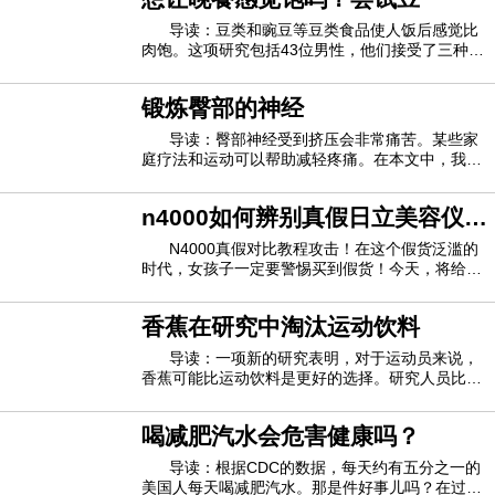
种化学品可信来源，这通常是 未列出可信来源，在
普通香水或古龙水中。过敏症当您过敏时，
导读：豆类和豌豆等豆类食品使人饭后感觉比
肉饱。这项研究包括43位男性，他们接受了三种不
同的富含蛋白质的膳食，其中以豆类，豌豆或小牛
肉和猪肉制成的肉饼为中心。蔬菜馅饼不仅比肉馅
锻炼臀部的神经
更饱满，而且他们的下一顿饭少吃12％的卡路里。
丹麦哥本哈根大学的研究人员认为，这表明豆
导读：臀部神经受到挤压会非常痛苦。某些家
庭疗法和运动可以帮助减轻疼痛。在本文中，我们
着眼于如何识别神经受压，家庭疗法可以提供哪些
帮助以及针对这种情况的锻炼方法。神经传递疼痛
n4000如何辨别真假日立美容仪
信号。这意味着当神经出现问题时，症状可能会非
常不舒服。一个常见的问题是当神经被附近的
n4000真假对比图
N4000真假对比教程攻击！在这个假货泛滥的
时代，女孩子一定要警惕买到假货！今天，将给大
家带来一个如何辨别n4000真伪的教程，希望对大
家有所帮助。日立n4000有假的吗日立n4000是一
香蕉在研究中淘汰运动饮料
款全新的进出口仪器，今年3月上市，所以相比老
版本的日立n3000和日立n2000，假货还是比较少
导读：一项新的研究表明，对于运动员来说，
的
香蕉可能比运动饮料是更好的选择。研究人员比较
了运动过程中消耗的碳水化合物的影响，发现香蕉
与运动饮料相比具有可比甚至更大的抗炎和其他好
喝减肥汽水会危害健康吗？
处，据《纽约时报》报道。该研究的作者发表在“
PLoS One ”杂志上，香蕉的缺点之一可能是
导读：根据CDC的数据，每天约有五分之一的
美国人每天喝减肥汽水。那是件好事儿吗？在过去