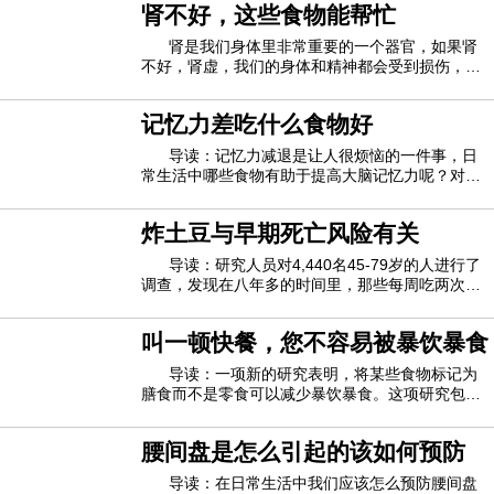
肾不好，这些食物能帮忙
那些吃早餐的人最终每天会摄入更多的卡路里。论
资深作者弗拉维亚西库蒂尼（Flavia Cicutt
肾是我们身体里非常重要的一个器官，如果肾
不好，肾虚，我们的身体和精神都会受到损伤，那
么强肾食物有哪些？下面就让我们一起过来看看
吧。强肾食物有哪些1、强肾食物有哪些之鹌鹑肉
记忆力差吃什么食物好
鹌鹑肉不仅酥嫩美味，而且营养丰富。鹌鹑肉和鹌
鹑蛋含有多种人体必需氨基酸、无机盐等。具有
导读：记忆力减退是让人很烦恼的一件事，日
常生活中哪些食物有助于提高大脑记忆力呢？对于
很多年轻人来说，日复一日重复的做着差不多的事
情，记忆力没有得到锻炼导致记忆力衰退，像上学
炸土豆与早期死亡风险有关
的时候由于需要背诵的课文比较多，记忆力经常得
到锻炼就没有什么感觉。记忆力不好会影响工
导读：研究人员对4,440名45-79岁的人进行了
调查，发现在八年多的时间里，那些每周吃两次或
更多次吃炸薯条（例如炸薯条，马铃薯煎饼和薯
片）的人，其早死的风险是不吃饭的人的两倍。
叫一顿快餐，您不容易被暴饮暴食
《美国临床营养学杂志》上的研究并未证明吃炸土
豆与早逝之间有直接联系，但“我们相信富含反式
导读：一项新的研究表明，将某些食物标记为
膳食而不是零食可以减少暴饮暴食。这项研究包括
80人，他们被要求吃面食，这些面食要么是小吃
（用塑料叉子从塑料锅里站起来吃），要么是一餐
腰间盘是怎么引起的该如何预防
（用金属叉子从陶瓷盘里坐在餐桌上就餐）。吃完
饭后，参与者被邀请对其他食物进行味觉测试，
导读：在日常生活中我们应该怎么预防腰间盘