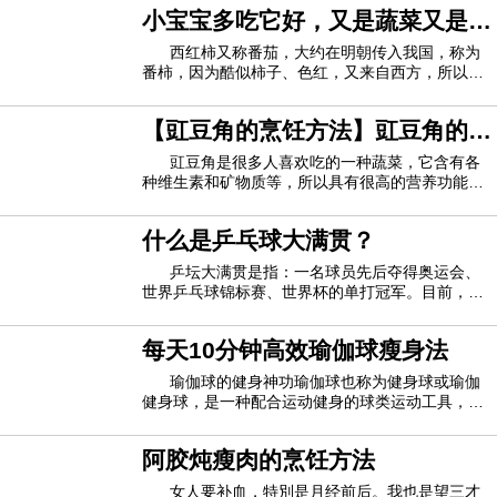
不会造成肥胖，那么现在就让介绍7款热门的经期
小宝宝多吃它好，又是蔬菜又是水
减肥食谱给你，让你在经期也能轻松减肥。一、凉
根据Cicuttini所说，“关键信息是，如果一个人喜欢吃早
拌海带原料：海带、蒜泥、葱末、盐、糖、酱
果
西红柿又称番茄，大约在明朝传入我国，称为
番柿，因为酷似柿子、色红，又来自西方，所以又
餐，那很好。但是，没有证据表明我们应该鼓励人们改变饮食
称为西红柿。由于西红柿营养丰富，所以它是小儿
方式以包括早餐，以防止体重增加或肥胖。”
宜食的营养食品。 西红柿含有丰富的营养，包括矿
【豇豆角的烹饪方法】豇豆角的烹
物质、维生素、碳水化合物、有机酸及少量的蛋白
来自康涅狄格州哈姆登市昆尼皮亚克大学的注册营养师达
质。它所含的维生素A原，在人体内可以转化
饪技巧 豇豆角的营养功能
豇豆角是很多人喜欢吃的一种蔬菜，它含有各
种维生素和矿物质等，所以具有很高的营养功能
娜·怀特（Dana White）说：“也许对于那些不早餐的人来说，
哦，而且它的烹饪方法有很多，比如香辣豇豆（豆
这项评论使人放心，也许不吃早餐不会破坏体重。但是，如果
角）粒、长豆角炒虾米、鱼香豇豆等等，豇豆角的
什么是乒乓球大满贯？
营养很多，但它也有禁忌的地方哦，比如豇豆角一
您饿了，早上，我也不会告诉你的。
定要炒熟才能吃哦，否则会中毒哦，还想要更多
乒坛大满贯是指：一名球员先后夺得奥运会、
世界乒乓球锦标赛、世界杯的单打冠军。目前，国
特说，对于早上运动的人来说，不吃早餐可能会更困难。
际乒坛共有五位男子大满贯和五位女子大满贯。分
但她建议，与一天中的其他时间一样，“当你饿了并且食物要适
别是：瓦尔德内尔（瑞典）、邓亚萍（中国）、刘
每天10分钟高效瑜伽球瘦身法
国梁（中国）、孔令辉（中国）、王楠（中国）、
量时就吃”。
张怡宁（中国）、张继科（中国）、李晓霞（
瑜伽球的健身神功瑜伽球也称为健身球或瑜伽
健身球，是一种配合运动健身的球类运动工具，看
怀特指出，虽然不吃早餐可能并不是人们通常认为的饮食
似最平常不过的球球，其实能够很好到锻炼全身的
邪恶，但放弃早上的第一餐也不可能是一种饮食疗法。
腰、腹、背部、甚至腿部力量哦！运动瘦身的有效
阿胶炖瘦肉的烹饪方法
方式，能够帮助女性修身塑形，塑造优美线条比瑜
伽更具有趣味性，锻炼身体的平衡感，增强对
女人要补血，特別是月经前后。我也是望三才