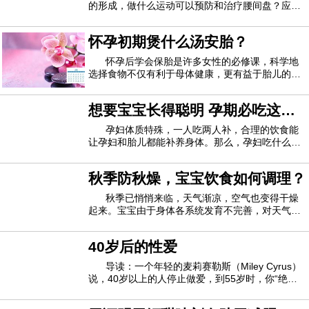
的形成，做什么运动可以预防和治疗腰间盘？应该
如何避免腰间盘突出？引起腰间盘的原因首先是因
为交通事故、工伤事故等使脊柱受到损伤。一般人
怀孕初期煲什么汤安胎？
过了30岁以后，脊椎就开始退化，椎间盘通常不再
柔软，里面的胶状物质会变干，脊椎外围变得
怀孕后学会保胎是许多女性的必修课，科学地
选择食物不仅有利于母体健康，更有益于胎儿的发
育。那么，怀孕初期煲什么汤安胎？1、冬瓜鲈鱼
汤材料：鲈鱼1条，冬瓜200克，茯苓25克，红枣
想要宝宝长得聪明 孕期必吃这
(去核)10颗，枸杞15克，姜3片、盐适量。做法：
茯苓压碎用棉布袋包起，一起放入锅中备用；鲈鱼
些！
孕妇体质特殊，一人吃两人补，合理的饮食能
让孕妇和胎儿都能补养身体。那么，孕妇吃什么能
对胎儿的大脑发育好？跟一起来看看吧！豆类食品
①大豆每100克大豆中含蛋白质40克，不仅含量
秋季防秋燥，宝宝饮食如何调理？
高，而且是适合人体智力活动需要的植物蛋白。因
此，从蛋白质角度看，大豆是高级健脑食品。大
秋季已悄悄来临，天气渐凉，空气也变得干燥
起来。宝宝由于身体各系统发育不完善，对天气的
变化很敏感。家长如何调理宝宝饮食，才能让孩子
避免秋燥呢？秋季适合宝宝吃的蔬菜1、包心菜包
40岁后的性爱
心菜的维生素C的含量是西红柿的3.5倍，钙的含量
是黄瓜的2倍。包心菜还含有较多的微量元素钼
导读：一个年轻的麦莉赛勒斯（Miley Cyrus）
说，40岁以上的人停止做爱，到55岁时，你“绝对
不做爱”。当然，这是一个20岁的老人的荒谬评论，
认为40岁的老人很老。即便如此，它在整个星期都