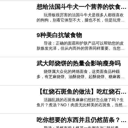
她是澳大利亚墨尔本莫纳什大学肌肉骨骼部门的负责人。
西，你也可以防止醉酒。西瓜:西瓜可以清热泻火，
想给法国斗牛犬一个营养的饮食，
还可以制造酒精...(1)西瓜：富含水和果糖、多种维
西库蒂尼说：“有证据表明，吃早餐的确会增加人的总卡路
生素、矿物质和氨基酸，能改善中暑、发热
需要注意哪几方面呢
玩滑板很厉害的法国斗牛犬是很多人都很喜欢
的狗狗，别看它体型不大，腿也不长，但是玩滑板
里摄入量和总体体重增加。”
对它来说不在话下呢，它有着一身发达的肌肉，性
格活泼，智商也并不是很低，要不然也不能玩滑板
但是她还指出，吃早餐并没有一种千篇一律的解决方案。
9种美白抗皱食物
那么厉害了，今天我们就来看一看怎样才能给法牛
有些人喜欢早餐，有些则不喜欢。
一个营养的饮食呢？想让它健康成长，在饮食
导读：正确的面霜和护肤产品可以帮助您的皮
肤焕发光泽，但从内而外的营养同样重要。当您考
研究结果于1月30日在BMJ在线发表。
虑这九种食物有助于保持皮肤年轻和容光焕发时，
请记住要享受均衡饮食，适量食用。1.奇异果食用
武大郎烧饼的热量会影响瘦身吗
随行杂志社论的作者蒂姆·斯佩克特（Tim Spector）同意，
富含维生素C的食物可使皮肤更健康，更湿润，皱
纹更少。一种美味的奇异果可提供60毫克以上
烧饼属大众化的烤烙面食，这类面食品种颇
是否吃早餐应基于个人喜好。
多，有芝麻烧饼、油酥烧饼、起酥烧饼、糖麻酱烧
饼、炉干烧饼、什锦烧饼、牛舌饼等100多个花
斯佩克特本人是一个吃早餐的人，他说：“每个人都有独特
样。那么，武大郎烧饼的热量会影响瘦身吗？哪些
【红烧石斑鱼的做法】吃红烧石斑
的新陈代谢，一组基因和非常不同的肠道微生物，并且会对不
饮食习惯利于瘦身？烧饼的主要营养成分是碳水化
合物、蛋白质、脂肪等，由于烧饼在制作过程中会
鱼的好处 红烧石斑鱼吃多了好吗
活蹦乱跳的石斑鱼麻麻们想好怎么做了吗？生
同的食物产生反应。不要以标准的准则为福音。试验一下自
鱼片？煮汤？NO！肉质无比鲜美的石斑鱼，当然是
己，以了解最适合自己的食物你的身体。”
红烧最好吃啦！但是麻麻们一定要注意了，红烧石
斑鱼做法与一般的红烧肉啊什么的有些小小的区
吃你想要的东西并且仍然苗条？谢
别，比如不能放太多的佐料。接下来呢我们也不啰
以前的研究表明，吃早餐可以使体重更健康。但是Cicuttini
嗦了，马上呈现最好吃的红烧石斑鱼做法给各位
谢你的基因