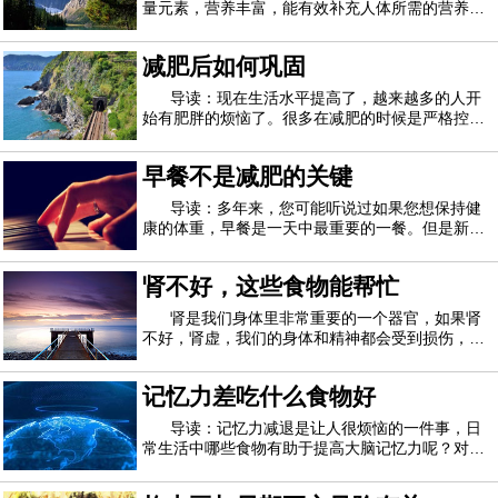
量元素，营养丰富，能有效补充人体所需的营养，
对人体起到积极有效的作用。普通的凉拌黄瓜，或
者和其他食材一起炒，黄瓜馅的饺子也是一种美味
减肥后如何巩固
的烹饪方法。那么，黄瓜馅的饺子怎么才能好吃
呢？黄瓜鸡蛋馅饺子的做法：1。新鲜黄瓜洗净
导读：现在生活水平提高了，越来越多的人开
始有肥胖的烦恼了。很多在减肥的时候是严格控制
自己的，但是一旦减肥成功就又开始放肆，最后导
致反弹了。对于很多减肥成功的减肥者来说最害怕
早餐不是减肥的关键
的就是反弹了。如果你在减肥成功之后就开始肆无
忌惮，那么反弹是必定的，在减肥成功之后的
导读：多年来，您可能听说过如果您想保持健
康的体重，早餐是一天中最重要的一餐。但是新的
研究表明事实并非如此。该评论发现，吃丰盛的早
餐并不能帮助人们在一天的晚些时候少吃东西，而
肾不好，这些食物能帮忙
那些吃早餐的人最终每天会摄入更多的卡路里。论
资深作者弗拉维亚西库蒂尼（Flavia Cicutt
肾是我们身体里非常重要的一个器官，如果肾
不好，肾虚，我们的身体和精神都会受到损伤，那
么强肾食物有哪些？下面就让我们一起过来看看
吧。强肾食物有哪些1、强肾食物有哪些之鹌鹑肉
记忆力差吃什么食物好
鹌鹑肉不仅酥嫩美味，而且营养丰富。鹌鹑肉和鹌
鹑蛋含有多种人体必需氨基酸、无机盐等。具有
导读：记忆力减退是让人很烦恼的一件事，日
常生活中哪些食物有助于提高大脑记忆力呢？对于
很多年轻人来说，日复一日重复的做着差不多的事
情，记忆力没有得到锻炼导致记忆力衰退，像上学