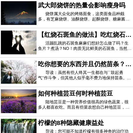
请记住要享受均衡饮食，适量食用。1.奇异果食用
武大郎烧饼的热量会影响瘦身吗
富含维生素C的食物可使皮肤更健康，更湿润，皱
纹更少。一种美味的奇异果可提供60毫克以上
烧饼属大众化的烤烙面食，这类面食品种颇
多，有芝麻烧饼、油酥烧饼、起酥烧饼、糖麻酱烧
饼、炉干烧饼、什锦烧饼、牛舌饼等100多个花
样。那么，武大郎烧饼的热量会影响瘦身吗？哪些
【红烧石斑鱼的做法】吃红烧石斑
饮食习惯利于瘦身？烧饼的主要营养成分是碳水化
合物、蛋白质、脂肪等，由于烧饼在制作过程中会
鱼的好处 红烧石斑鱼吃多了好吗
活蹦乱跳的石斑鱼麻麻们想好怎么做了吗？生
鱼片？煮汤？NO！肉质无比鲜美的石斑鱼，当然是
红烧最好吃啦！但是麻麻们一定要注意了，红烧石
斑鱼做法与一般的红烧肉啊什么的有些小小的区
吃你想要的东西并且仍然苗条？谢
别，比如不能放太多的佐料。接下来呢我们也不啰
嗦了，马上呈现最好吃的红烧石斑鱼做法给各位
谢你的基因
导读：虽然有些人终其一生都在与``鼓起勇
气’’作斗争，但其他人似乎毫不费力地保持苗条。现
在科学家说，这全都归结为遗传学。英国研究人员
报道，某些DNA有助于决定体重增加对人是否是一
如何种植芸豆何时种植芸豆
种折磨。研究负责人萨达夫法鲁奇（Sadaf
Farooqi）表示：“ 急于做出判断并批评人们的体
陆地芸豆是一种营养价值很高的绿色蔬菜，很
多人都喜欢吃。而且有些菜农想自己种地芸豆，还
不知道他的种植方法。今天我就专门介绍这方面，
让大家知道如何种植陆地芸豆，什么时候种植好。
柠檬的8种隐藏健康益处
地芸豆怎么种 1.种植芸豆时，先将芸豆种子发芽，
用清水浸泡，然后放入干净的容器中，去除
导读：您可能不知道柠檬有很多神奇的治疗功