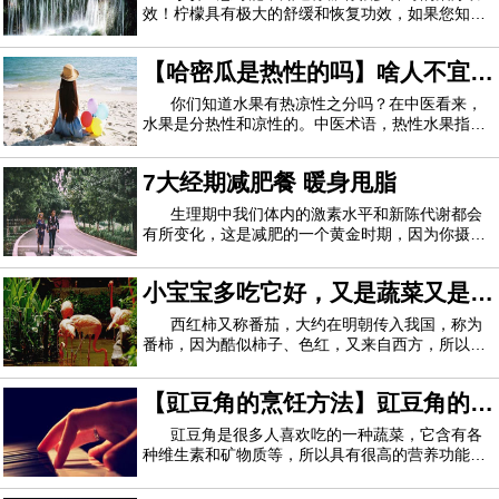
效！柠檬具有极大的舒缓和恢复功效，如果您知道
如何使用它，则可以利用它。据说空腹喝柠檬水有
多种益处。但是许多人仍然不知道这种柑橘类水果
【哈密瓜是热性的吗】啥人不宜吃
还有无数其他有益的特性。柠檬有一些神奇的家庭
疗法，您可以尝试解决不同的问题。让我们一
哈密瓜 哈密瓜适合啥季节吃
你们知道水果有热凉性之分吗？在中医看来，
水果是分热性和凉性的。中医术语，热性水果指的
是热量高、糖分高的水果。你们所熟悉的哈密瓜是
热性的吗？啥人不宜吃热性的水果？下面妈网一一
7大经期减肥餐 暖身甩脂
为你们解答。哈密瓜是热性的吗热性水果指的是热
量高、糖分高的水果。石榴、荔枝、榴莲、木
生理期中我们体内的激素水平和新陈代谢都会
有所变化，这是减肥的一个黄金时期，因为你摄入
的很多食物都不会转化成脂肪，所以增加点饭量也
不会造成肥胖，那么现在就让介绍7款热门的经期
小宝宝多吃它好，又是蔬菜又是水
减肥食谱给你，让你在经期也能轻松减肥。一、凉
拌海带原料：海带、蒜泥、葱末、盐、糖、酱
果
西红柿又称番茄，大约在明朝传入我国，称为
番柿，因为酷似柿子、色红，又来自西方，所以又
称为西红柿。由于西红柿营养丰富，所以它是小儿
宜食的营养食品。 西红柿含有丰富的营养，包括矿
【豇豆角的烹饪方法】豇豆角的烹
物质、维生素、碳水化合物、有机酸及少量的蛋白
质。它所含的维生素A原，在人体内可以转化
饪技巧 豇豆角的营养功能
豇豆角是很多人喜欢吃的一种蔬菜，它含有各
种维生素和矿物质等，所以具有很高的营养功能
哦，而且它的烹饪方法有很多，比如香辣豇豆（豆
角）粒、长豆角炒虾米、鱼香豇豆等等，豇豆角的