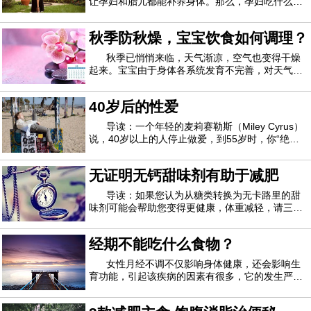
让孕妇和胎儿都能补养身体。那么，孕妇吃什么能
对胎儿的大脑发育好？跟一起来看看吧！豆类食品
①大豆每100克大豆中含蛋白质40克，不仅含量
秋季防秋燥，宝宝饮食如何调理？
高，而且是适合人体智力活动需要的植物蛋白。因
此，从蛋白质角度看，大豆是高级健脑食品。大
秋季已悄悄来临，天气渐凉，空气也变得干燥
起来。宝宝由于身体各系统发育不完善，对天气的
变化很敏感。家长如何调理宝宝饮食，才能让孩子
避免秋燥呢？秋季适合宝宝吃的蔬菜1、包心菜包
40岁后的性爱
心菜的维生素C的含量是西红柿的3.5倍，钙的含量
是黄瓜的2倍。包心菜还含有较多的微量元素钼
导读：一个年轻的麦莉赛勒斯（Miley Cyrus）
说，40岁以上的人停止做爱，到55岁时，你“绝对
不做爱”。当然，这是一个20岁的老人的荒谬评论，
认为40岁的老人很老。即便如此，它在整个星期都
无证明无钙甜味剂有助于减肥
受到了很多媒体的关注，并提出了一个问题-40岁后
您的性欲发生了什么？女装随着女性进入
导读：如果您认为从糖类转换为无卡路里的甜
味剂可能会帮助您变得更健康，体重减轻，请三
思。根据德国研究人员对56项涉及成年人或儿童的
研究数据进行的研究后得出的结论，经过多年的研
经期不能吃什么食物？
究，仍然只有非常微弱的证据表明，无热量的甜味
剂可能是有益的。研究人员研究了各种健康状况
女性月经不调不仅影响身体健康，还会影响生
育功能，引起该疾病的因素有很多，它的发生严重
影响了女性患者的生活和工作，所以女性朋友们一
定要重视月经不调，要注重调养。经期不能吃什么