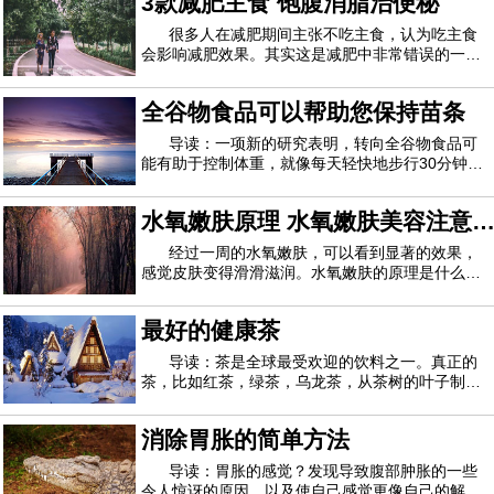
3款减肥主食 饱腹消脂治便秘
食物？经期不能吃什么食物1、巧克力多数女性都
喜欢吃巧克力，平时如果吃过多的巧克力的话
很多人在减肥期间主张不吃主食，认为吃主食
会影响减肥效果。其实这是减肥中非常错误的一个
认知，主食是我们人体热量的主要来源，而且变换
着方式去吃主食，不仅不会阻碍减肥，还有助于减
全谷物食品可以帮助您保持苗条
肥。下面编辑教你自制3款减肥主食，赶紧看看
吧。一、生菜油饭 500大卡/2人份用五谷饭做成
导读：一项新的研究表明，转向全谷物食品可
能有助于控制体重，就像每天轻快地步行30分钟一
样。研究作者J. Philip Karl解释说，全谷物似乎可
以降低人体在消化过程中吸收的卡路里数量并加快
水氧嫩肤原理 水氧嫩肤美容注意
新陈代谢。他是一名营养科学家，在博士学位期间
从事这项研究。波士顿塔夫茨大学营养专业
事项
经过一周的水氧嫩肤，可以看到显著的效果，
感觉皮肤变得滑滑滋润。水氧嫩肤的原理是什么？
水氧嫩肤有哪些注意事项？让我们一起读下面的内
容。水氧活肤的原理水氧治疗仪利用高压氧气和水
最好的健康茶
以小于80微米的分子颗粒形成的喷雾流作用于皮
肤，活性水分子和纯氧迅速进入皮肤深层，使皮
导读：茶是全球最受欢迎的饮料之一。真正的
茶，比如红茶，绿茶，乌龙茶，从茶树的叶子制成
茶树。凉茶或康乃馨是由多种植物制成的。真正的
茶和凉茶都富含促进健康的植物化学物质，并且不
消除胃胀的简单方法
含卡路里，因此请毫不犹豫地冲泡一杯。红茶为了
制作红茶，茶树的叶子会被擦伤并使其枯萎
导读：胃胀的感觉？发现导致腹部肿胀的一些
令人惊讶的原因，以及使自己感觉更像自己的解决