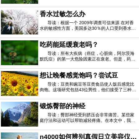
觉，为什么压力会使您更容易出现一般性头痛，以
及如何减少并希望一劳永逸地消除压力性头痛。压
香水过敏怎么办
力可能会导致头痛家庭医学医师Bindiya Gandhi医
学博士说：“人们头痛的原因有很多，包括食物
导读：根据一个 2009年调查可信来源 在对香
水的敏感性方面，美国多达30％的人口受到香水的
刺激。多达19％的参与调查的人对香水产生了实际
的健康影响。香水过敏部分是由过度引起的 2,500
吃药能延缓衰老吗？
种化学品可信来源，这通常是 未列出可信来源，在
普通香水或古龙水中。过敏症当您过敏时，
导读：所有大疾病（癌症，心脏病，阿尔茨海
默氏症）的第一大危险因素正在衰老。但是，药物
不能代替疾病本身，而是可以治疗衰老过程吗？这
就是越来越多的研究背后的想法，吸引了政府和私
想让晚餐感觉饱吗？尝试豆
人捐助者的广泛支持，其中包括数百万来自硅谷高
管的支持，例如微软联合创始人保罗艾伦和风
导读：豆类和豌豆等豆类食品使人饭后感觉比
肉饱。这项研究包括43位男性，他们接受了三种不
同的富含蛋白质的膳食，其中以豆类，豌豆或小牛
肉和猪肉制成的肉饼为中心。蔬菜馅饼不仅比肉馅
锻炼臀部的神经
更饱满，而且他们的下一顿饭少吃12％的卡路里。
丹麦哥本哈根大学的研究人员认为，这表明豆
导读：臀部神经受到挤压会非常痛苦。某些家
庭疗法和运动可以帮助减轻疼痛。在本文中，我们
着眼于如何识别神经受压，家庭疗法可以提供哪些
帮助以及针对这种情况的锻炼方法。神经传递疼痛
n4000如何辨别真假日立美容仪
信号。这意味着当神经出现问题时，症状可能会非