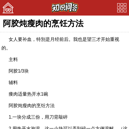
阿胶炖瘦肉的烹饪方法
首页
女人要补血，特別是月经前后。我也是望三才开始重视
美文
的。
娱乐
主料
宠物
阿胶1/3块
问答
辅料
痩肉适量热开水1碗
阿胶炖瘦肉的烹饪方法
1.一块分成三份，用刀背敲碎
2.用热开水泡溶，这一小块可以弄到碎一点方便溶解。（这