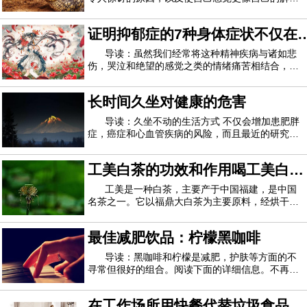
方案。要么牛仔裤缩紧，要么肚皮长大，很可能是
后者。您正在正确地锻炼和饮食，那么腹胀怎么
证明抑郁症的7种身体症状不仅在
了？有时罪魁祸首很明显（你好，荷尔蒙和昨晚的
墨西哥卷饼！），但其他时候则是你的健康习惯
您的脑海中
导读：虽然我们经常将这种精神疾病与诸如悲
伤，哭泣和绝望的感觉之类的情绪痛苦相结合，研
究可信来源 表明抑郁症也可以表现为身体上的疼
痛。尽管我们并不经常将抑郁症视为身体上的痛
长时间久坐对健康的危害
苦，但某些文化确实如此，尤其是那些公开谈论心
理健康的“禁忌”文化。例如，在中国和韩国文
导读：久坐不动的生活方式 不仅会增加患肥胖
症，癌症和心血管疾病的风险，而且最近的研究表
明，静坐至少30分钟会对身体产生不利影响。什么
是“坐骨病”？这是大众媒体上使用的标签，用于描
工美白茶的功效和作用喝工美白茶
述因坐太久而造成的有害影响。研究表明，每次坐
下至少30分钟而没有站起来或进行其他体
的好处
工美是一种白茶，主要产于中国福建，是中国
名茶之一。它以福鼎大白茶为主要原料，经烘干、
炒制后得到市场上销售的工美白茶。工美白茶口感
诱人，汤色清亮，营养价值高。喝了之后，人们可
最佳减肥饮品：柠檬黑咖啡
以用美容养颜，还可以消炎杀菌。以下是工美白茶
功效的详细介绍，大家可以重点关注。贡眉白
导读：黑咖啡和柠檬是减肥，护肤等方面的不
寻常但很好的组合。阅读下面的详细信息。不再需
要普通的牛奶咖啡！这是您必须采取的措施，以在
锁定期间将体重保持在适当的位置。如果您执行减
在工作场所用快餐代替垃圾食品
肥任务，牛奶就是敌人。除了治疗宿醉，黑咖啡还