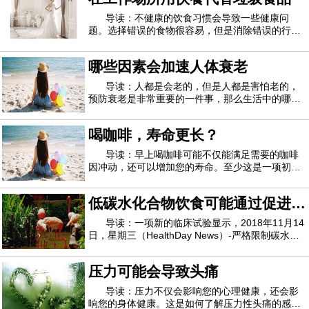
可以帮助减轻体重。另一方面，柠檬中富含维
导读：不健康的饮食习惯会导致一些健康问
题。选择错误的食物很容易，但是消除错误的行为
同样具有挑战性。与选择健康食品的人相比，选择
健康食品的人吃不健康的食物会增加患糖尿病和心
哪些因素会加速人体衰老
脏病的风险。饮食不健康也会随着时间的流逝而导
致肥胖。必须提高对因选择不健康食物而引起的
导读：人都是会老的，但是人都是害怕老的，
预防衰老是非常重要的一件事，那么生活中的哪些
因素会加快人体衰老的速度呢？1、吃十分饱其实
每餐吃个七八分饱就足够了，不要吃得过饱，吃得
喝咖啡，寿命更长？
过饱或者过撑很容易引发肠胃方面的疾病，甚至出
现代谢综合症，女性经常吃得过饱还会导致卵
导读：早上喝咖啡可能不仅能满足需要的咖啡
因冲动，还可以增加您的寿命。至少这是一项初步
研究得出的结论，该研究表明-但没有证明- 咖啡在
未来10年内具有较低的死亡风险。西班牙潘普洛纳
低碳水化合物饮食可能通过促进卡
医院Navarra医院的心脏病专家 Adela Navarro博士
说：“我们的发现表明，每天喝四杯咖啡可
路里燃烧而起作用
导读：一项新的临床试验显示，2018年11月14
日，星期三（HealthDay News）-严格限制碳水化
合物和多吃脂肪可能会帮助人体燃烧更多的卡路
里。研究人员发现，在一项减肥研究中，在164名
压力可能会导致头痛
成年人中，与低碳水化合物饮食相比，低碳水化合
物，高脂肪饮食的成年人每天燃烧的卡路里更多。
导读：压力不仅会影响您的心理健康，还会影
响您的身体健康。这是如何了解压力性头痛的感