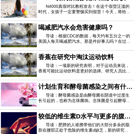
常不舒服。一个常见的问题是当神经被附近的
n4000真假对比图
N4000真假对比教程攻击！在这个假货泛滥的
时代，女孩子一定要警惕买到假货！今天，将给大
家带来一个如何辨别n4000真伪的教程，希望对大
家有所帮助。日立n4000有假的吗日立n4000是一
喝减肥汽水会危害健康吗？
款全新的进出口仪器，今年3月上市，所以相比老
版本的日立n3000和日立n2000，假货还是比较少
导读：根据CDC的数据，每天约有五分之一的
的
美国人每天喝减肥汽水。那是件好事儿吗？在过去
的几年中，许多研究报告了苏打水与体重增加，糖
尿病，心脏问题和其他健康问题之间的联系。最
香蕉在研究中淘汰运动饮料
近，头条新闻警告人们，减肥汽水饮用者患痴呆症
和中风的几率更高。这听起来可能令人担忧，但
导读：一项新的研究表明，对于运动员来说，
香蕉可能比运动饮料是更好的选择。研究人员比较
了运动过程中消耗的碳水化合物的影响，发现香蕉
与运动饮料相比具有可比甚至更大的抗炎和其他好
计划生育和酵母菌感染之间有什么
处，据《纽约时报》报道。该研究的作者发表在“
PLoS One ”杂志上，香蕉的缺点之一可能是
联系
导读：酵母菌感染是由酵母菌在阴道中过度生
长引起的，也称为念珠菌病。念珠菌是引起酵母菌
感染的生物。念珠菌通常在阴道中少量存在，但有
时会过度生长，从而引起酵母菌感染的症状。感染
较低的维生素D水平与更多的腹部
酵母菌的一个常见风险因素是妇女使用的节育类
型。在本文中，我们将探讨为什么某些类型的节
脂肪有关
导读：肥胖的人谁携带他们的大部分多余的脂
肪在腰部正处于危险的维生素d缺乏，新的研究警