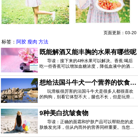
页面更新：03-20
标签：
阿胶
瘦肉
方法
既能解酒又能丰胸的水果有哪些呢
导读：接下来的4种水果可以解决。香蕉:喝后
吃一些香蕉可以增加血糖浓度，降低血液中的酒精
含量...以便减轻酒精中毒。如果你在喝酒前吃东
西，你也可以防止醉酒。西瓜:西瓜可以清热泻火，
想给法国斗牛犬一个营养的饮食，
还可以制造酒精...(1)西瓜：富含水和果糖、多种维
生素、矿物质和氨基酸，能改善中暑、发热
需要注意哪几方面呢
玩滑板很厉害的法国斗牛犬是很多人都很喜欢
的狗狗，别看它体型不大，腿也不长，但是玩滑板
对它来说不在话下呢，它有着一身发达的肌肉，性
格活泼，智商也并不是很低，要不然也不能玩滑板
9种美白抗皱食物
那么厉害了，今天我们就来看一看怎样才能给法牛
一个营养的饮食呢？想让它健康成长，在饮食
导读：正确的面霜和护肤产品可以帮助您的皮
肤焕发光泽，但从内而外的营养同样重要。当您考
虑这九种食物有助于保持皮肤年轻和容光焕发时，