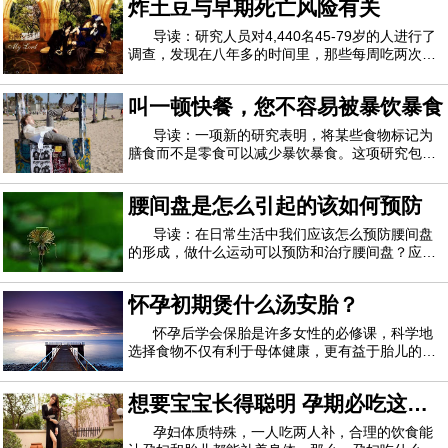
炸土豆与早期死亡风险有关
的时候由于需要背诵的课文比较多，记忆力经常得
到锻炼就没有什么感觉。记忆力不好会影响工
导读：研究人员对4,440名45-79岁的人进行了
调查，发现在八年多的时间里，那些每周吃两次或
更多次吃炸薯条（例如炸薯条，马铃薯煎饼和薯
片）的人，其早死的风险是不吃饭的人的两倍。
叫一顿快餐，您不容易被暴饮暴食
《美国临床营养学杂志》上的研究并未证明吃炸土
豆与早逝之间有直接联系，但“我们相信富含反式
导读：一项新的研究表明，将某些食物标记为
膳食而不是零食可以减少暴饮暴食。这项研究包括
80人，他们被要求吃面食，这些面食要么是小吃
（用塑料叉子从塑料锅里站起来吃），要么是一餐
腰间盘是怎么引起的该如何预防
（用金属叉子从陶瓷盘里坐在餐桌上就餐）。吃完
饭后，参与者被邀请对其他食物进行味觉测试，
导读：在日常生活中我们应该怎么预防腰间盘
的形成，做什么运动可以预防和治疗腰间盘？应该
如何避免腰间盘突出？引起腰间盘的原因首先是因
为交通事故、工伤事故等使脊柱受到损伤。一般人
怀孕初期煲什么汤安胎？
过了30岁以后，脊椎就开始退化，椎间盘通常不再
柔软，里面的胶状物质会变干，脊椎外围变得
怀孕后学会保胎是许多女性的必修课，科学地
选择食物不仅有利于母体健康，更有益于胎儿的发
育。那么，怀孕初期煲什么汤安胎？1、冬瓜鲈鱼
汤材料：鲈鱼1条，冬瓜200克，茯苓25克，红枣
想要宝宝长得聪明 孕期必吃这
(去核)10颗，枸杞15克，姜3片、盐适量。做法：
茯苓压碎用棉布袋包起，一起放入锅中备用；鲈鱼
些！
孕妇体质特殊，一人吃两人补，合理的饮食能