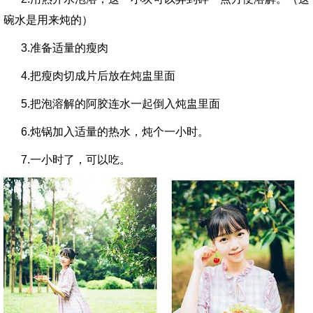
碗水是用来炖的）
3.准备适量的瘦肉
4.把瘦肉切成片后放在炖盅里面
5.把泡溶解的阿胶连水一起倒入炖盅里面
6.炖锅加入适量的热水，炖个一小时。
7.一小时了，可以吃。