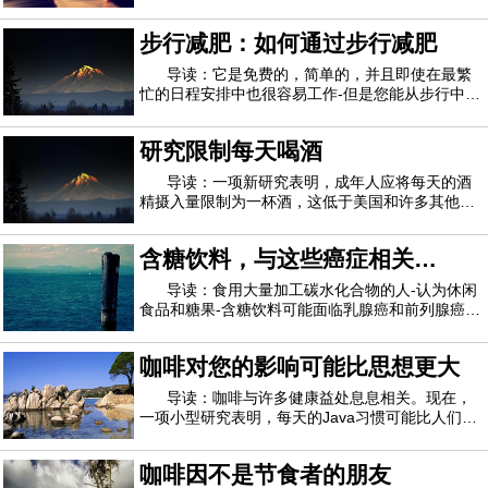
告说。这一发现突显了肥胖对健康的另一种有害影
响。维生素D水平低与骨骼健康不佳以及呼吸道感
步行减肥：如何通过步行减肥
染，自身免疫性疾病和心脏病的风险增加有关。研
究作者Rachida Rafiq说：“ 腹部脂肪增加与维
导读：它是免费的，简单的，并且即使在最繁
忙的日程安排中也很容易工作-但是您能从步行中减
肥吗？不同于心跳加速的壶铃训练或马拉松式的耐
力跑步，步行并不是减肥运动中的主要功能。但实
研究限制每天喝酒
际上，将常规的快步走纳入您的锻炼方案是改变身
体成分的简单方法。如果您想通过步行减肥
导读：一项新研究表明，成年人应将每天的酒
精摄入量限制为一杯酒，这低于美国和许多其他国
家/地区的饮酒指南。据美联社报道，研究人员警告
说，超过一日饮酒限制的成年人比没有成年人的成
含糖饮料，与这些癌症相关
年人预期死亡的年龄要小。美联社报道，美国现行
指南建议女性每周喝酒不超过7杯，而男性每
的“坏”碳水化合物
导读：食用大量加工碳水化合物的人-认为休闲
食品和糖果-含糖饮料可能面临乳腺癌和前列腺癌的
高风险。研究人员说，这项研究是在星期二在圣地
亚哥举行的美国营养学会年会上报道的，并没有证
咖啡对您的影响可能比思想更大
明“不良”碳水化合物会引起癌症。但首席研究员
Nour Makarem说，鉴于乳腺癌和前列腺癌是
导读：咖啡与许多健康益处息息相关。现在，
一项小型研究表明，每天的Java习惯可能比人们想
象的更广泛地影响人体的新陈代谢。这项针对47位
成年人的研究发现，每天大量喝咖啡 -每天四到八
咖啡因不是节食者的朋友
杯-会改变100多种代谢产物的血液水平。这是指在