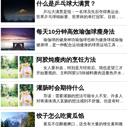
什么是乒乓球大满贯？
营养很多，但它也有禁忌的地方哦，比如豇豆角一
定要炒熟才能吃哦，否则会中毒哦，还想要更多
乒坛大满贯是指：一名球员先后夺得奥运会、
世界乒乓球锦标赛、世界杯的单打冠军。目前，国
际乒坛共有五位男子大满贯和五位女子大满贯。分
别是：瓦尔德内尔（瑞典）、邓亚萍（中国）、刘
每天10分钟高效瑜伽球瘦身法
国梁（中国）、孔令辉（中国）、王楠（中国）、
张怡宁（中国）、张继科（中国）、李晓霞（
瑜伽球的健身神功瑜伽球也称为健身球或瑜伽
健身球，是一种配合运动健身的球类运动工具，看
似最平常不过的球球，其实能够很好到锻炼全身的
腰、腹、背部、甚至腿部力量哦！运动瘦身的有效
阿胶炖瘦肉的烹饪方法
方式，能够帮助女性修身塑形，塑造优美线条比瑜
伽更具有趣味性，锻炼身体的平衡感，增强对
女人要补血，特別是月经前后。我也是望三才
开始重视的。主料阿胶1/3块辅料痩肉适量热开水1
碗阿胶炖瘦肉的烹饪方法1.一块分成三份，用刀背
敲碎2.用热开水泡溶，这一小块可以弄到碎一点方
灌肠时会期待什么
便溶解。（这碗水是用来炖的）3.准备适量的瘦肉
4.把瘦肉切成片后放在炖盅里面5.把泡溶解的
导读：需要灌肠的想法可能令人不安。许多人
对将液体滴入直肠的想法感到不舒服。但是有时不
可避免地要使用灌肠剂。您可能需要灌肠以治疗某
种病症或作为诊断工具以查找症状的原因。您可以
饺子怎么吃黄瓜馅
自己管理灌肠，也可以由医护人员进行。在以上任
何一种情况下，灌肠程序都是相同的。这是灌
黄瓜不仅酥脆爽口，还含有大量的维生素和微