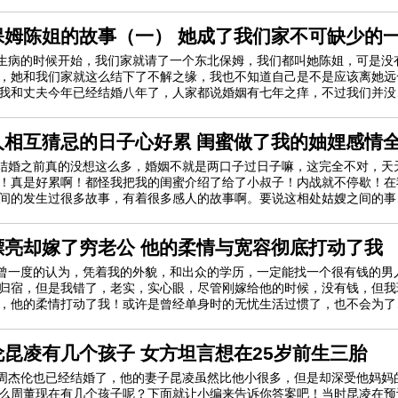
来看，我感觉她是一个家庭主妇，后
保姆陈姐的故事（一） 她成了我们家不可缺少的
生病的时候开始，我们家就请了一个东北保姆，我们都叫她陈姐，可是没
，她和我们家就这么结下了不解之缘，我也不知道自己是不是应该离她远
我和丈夫今年已经结婚八年了，人家都说婚姻有七年之痒，不过我们并没
这个，因为从去年开始，我的身体
人相互猜忌的日子心好累 闺蜜做了我的妯娌感情
结婚之前真的没想这么多，婚姻不就是两口子过日子嘛，这完全不对，天
！真是好累啊！都怪我把我的闺蜜介绍了给了小叔子！内战就不停歇！在
间的发生过很多故事，有着很多感人的故事啊。要说这相处姑嫂之间的事
相处，毕竟都是俩个媳妇总喜欢攀
漂亮却嫁了穷老公 他的柔情与宽容彻底打动了我
曾一度的认为，凭着我的外貌，和出众的学历，一定能找一个很有钱的男
归宿，但是我错了，老实，实心眼，尽管刚嫁给他的时候，没有钱，但我
，他的柔情打动了我！或许是曾经单身时的无忧生活过惯了，也不会为了
而愁，日子过得很惬意。自从失恋
伦昆凌有几个孩子 女方坦言想在25岁前生三胎
周杰伦也已经结婚了，他的妻子昆凌虽然比他小很多，但是却深受他妈妈
么周董现在有几个孩子呢？下面就让小编来告诉你答案吧！当时昆凌在预