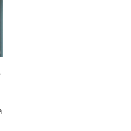
未
、
的