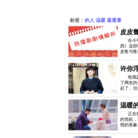
标签：
的人
温暖
最重要
皮皮
在今
西》这部
皮鲁与鲁
据同名的
许你
电视
了网友的
起了，但
梦》的剧
温暖
正在
的危机，
萌的形象
己都没有