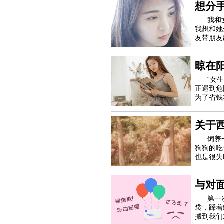
想分
我和
我想和她
友带朋友
很强，认
晾在
“女
正遇到危
为了省钱
是很难。
关于
饲养
狗狗的吃
也是很失
是你要知
与对
第一
袋，踩着
搬到我们