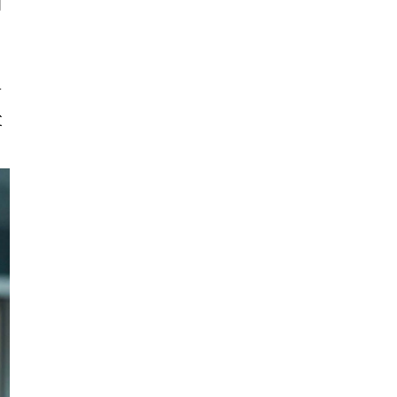
自
占
父