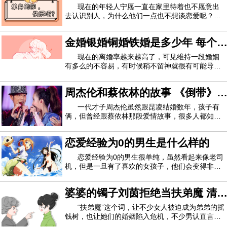
活，基本上，我们就是按部就班，自己觉得像
粹的恋情越来越少了
现在的年轻人宁愿一直在家里待着也不愿意出
去认识别人，为什么他们一点也不想谈恋爱呢？因
为重新认识一个人太累了，所以干脆保持单身。两
个人在一起就是，从初识有好感确立关系一层一层
金婚银婚铜婚铁婚是多少年 每个
暴露自己的过程，经过无数次撕心裂肺的争吵，最
后达到一个平衡。把自己最最真实的一面完全
结婚纪念日都很有意义
现在的离婚率越来越高了，可见维持一段婚姻
有多么的不容易，有时候稍不留神就很有可能导致
离婚，所以每一个结婚纪念日都值得被重视，而且
每一个结婚纪念日都有它自己的名称，那么金婚银
周杰伦和蔡依林的故事 《倒带》
婚铜婚铁婚都是多少年呢？1、金婚结婚50周年叫
做金婚，形容婚姻像金子一样坚不可摧，情比
跟《彩虹》竟有这些不为人知的秘
一代才子周杰伦虽然跟昆凌结婚数年，孩子有
俩，但曾经跟蔡依林那段爱情故事，很多人都知
密
道，当年的分手，也让歌迷们感到惋惜，她们的爱
情故事也是很让人心疼，有缘无分的俩人最终还是
恋爱经验为0的男生是什么样的
没在一起。周杰伦和蔡依林有哪些不为人知的故事
呢？如今周杰伦和昆凌结婚生子，羡煞他人，但
恋爱经验为0的男生很单纯，虽然看起来像老司
机，但是一旦有了喜欢的女孩子，他们会变得非常
害羞，甚至还有点乖巧。好多的女孩子都觉得他们
这样傻傻的很可爱，你喜欢这种男孩子吗？
婆婆的镯子刘茵拒绝当扶弟魔 清
醒独立的当代女性yyds
“扶弟魔”这个词，让不少女人被迫成为弟弟的摇
钱树，也让她们的婚姻陷入危机，不少男认直言不
娶“扶弟魔”，因为一旦和这样的女人结婚，未来小