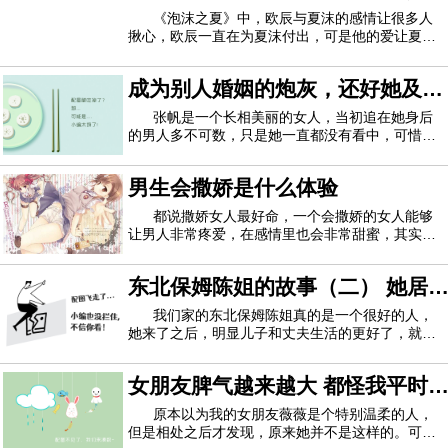
当年我嫁过来的时候，他还是个学生，我并没
是因为真爱吗
《泡沫之夏》中，欧辰与夏沫的感情让很多人
揪心，欧辰一直在为夏沫付出，可是他的爱让夏沫
觉得过于霸道，正是因为这样的霸道，让夏沫失去
了一切，但是最后两个人还是结婚走到了一起，那
成为别人婚姻的炮灰，还好她及时
么他们之间是因为真的相爱吗？《泡沫之夏》里的
尹夏沫是一个坚强又善良的女孩子，她懂得社
醒悟了
张帆是一个长相美丽的女人，当初追在她身后
的男人多不可数，只是她一直都没有看中，可惜的
是，最后她选中的人，根本就不是一个让她值得去
爱的人，她深陷其中，造就了自己的悲哀。张帆认
男生会撒娇是什么体验
识他的时候，是自己大学毕业那年，所有人都在忙
着自己工作的事情，她也不例外，在多家公司
都说撒娇女人最好命，一个会撒娇的女人能够
让男人非常疼爱，在感情里也会非常甜蜜，其实不
仅仅女生会撒娇，男生也是会撒娇的，而且男生撒
娇的时候会让女生的心都软了，你还记得你男朋友
东北保姆陈姐的故事（二） 她居
撒娇时候的样子吗？
然有着那样的过去
我们家的东北保姆陈姐真的是一个很好的人，
她来了之后，明显儿子和丈夫生活的更好了，就连
我们邻居都对她赞不绝口，说她是一个很好的人。
我发现我们一家对她真的越来越依赖了。其实女人
女朋友脾气越来越大 都怪我平时
还是比较警惕的，当我意识到这一点的时候，就觉
得这样并不好，虽然陈姐和我们一直住在一起
太宠溺她了
原本以为我的女朋友薇薇是个特别温柔的人，
但是相处之后才发现，原来她并不是这样的。可我