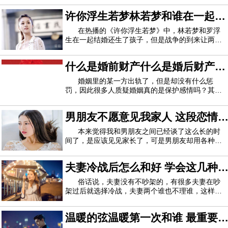
舅子的生活都要负担在自己的身上，而在电视剧
许你浮生若梦林若梦和谁在一起了
《婆婆的镯子》中，刘茵拒绝当扶弟魔，刘茵的果
决和坚定值得所有被迫扶弟的姐姐学习。
嫁给罗浮生却终究不能长相厮守
在热播的《许你浮生若梦》中，林若梦和罗浮
生在一起结婚还生了孩子，但是战争的到来让两个
人分开了，此后两人就在彼此的国度等待着，可是
即使到最后一刻，两个人也没能见到。《许你浮生
什么是婚前财产什么是婚后财产
若梦》主要讲述了2016年夏，在法国长大的华裔，
美食评论家，美食杂志资深编辑林静芸，来上
婚姻里需要的是信任
婚姻里的某一方出轨了，但是却没有什么惩
罚，因此很多人质疑婚姻真的是保护感情吗？其实
不是，婚姻法保护的是财产。今天就跟大家好好说
说，什么是婚前财产什么是婚后财产？首先，婚前
男朋友不愿意见我家人 这段恋情
财产指的就是结婚前你的财产，婚前财产归个人所
有，是以结婚证的登记日期为限，登记日期以前
还有坚持下去的必要吗
本来觉得我和男朋友之间已经谈了这么长的时
间了，是应该见见家长了，可是男朋友却用各种借
口拒绝我去他家见见父母的提议，甚至对于提出去
我家见见我父母的提议也被男朋友给拒绝了，现在
夫妻冷战后怎么和好 学会这几种
我家这边逼得有点紧，我都不知道该怎么办才好？
我和他交往快两年了，我和他也是一个公司的
方法让你们甜蜜如初
俗话说，夫妻没有不吵架的，有很多夫妻在吵
架过后就选择冷战，夫妻两个谁也不理谁，这样是
解决不了问题的，只有平心静气的好好谈谈才能真
正解决问题，那么夫妻吵架后应该怎么做才能和好
温暖的弦温暖第一次和谁 最重要
呢？1、找朋友或者家人倾诉有时候当局者迷，双
方各自都觉得自己占道理，无法做出一个客观