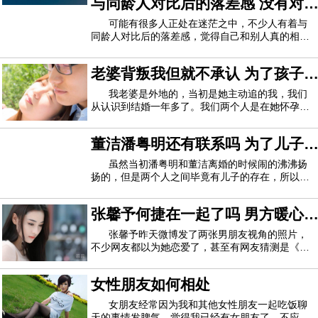
与同龄人对比后的落差感 没有对
师节，一起说说“送礼”那些事儿吧！
比就没有伤害
可能有很多人正处在迷茫之中，不少人有着与
同龄人对比后的落差感，觉得自己和别人真的相差
太多了，先来看看网友们的心里话。有人说：“很长
的一段时间我都在为我一把年纪还没开始正式大学
老婆背叛我但就不承认 为了孩子
而痛苦，学业长时间的受挫让我越来越失去了对自
己的信心，看着同龄人以及身边人的实际年
我一直忍让
我老婆是外地的，当初是她主动追的我，我们
从认识到结婚一年多了。我们两个人是在她怀孕一
个月后结的婚。婚前有一幢五层楼房，在城郊结合
部国道边，婚后跟亲兄弟又盖了一幢八层楼房，都
董洁潘粤明还有联系吗 为了儿子
是自己辛苦奋斗的。我们2005年结的婚，婚后她一
直在家当主妇，我在深圳自己接工程，由于跟
还是能做朋友的
虽然当初潘粤明和董洁离婚的时候闹的沸沸扬
扬的，但是两个人之间毕竟有儿子的存在，所以他
们之间依旧还是有联系的，但是也仅仅只限于儿
子。潘粤明当时和董洁是娱乐圈中特别好的一对，
张馨予何捷在一起了吗 男方暖心
两人在宣布结婚之后，很多粉丝表示祝福两人，在
他们结婚之后不久董洁便怀孕生下一个男孩取名
安慰尽显温柔
张馨予昨天微博发了两张男朋友视角的照片，
不少网友都以为她恋爱了，甚至有网友猜测是《奇
兵神犬》里的何捷，那么两个是真的在一起了吗？
小编为你扒一扒吧！虽然全网都在传张馨予和何捷
女性朋友如何相处
的恋情，但两人现在还没有回应，估计只是因为节
目中的相处，让不少网友看好，至于有没有在
女朋友经常因为我和其他女性朋友一起吃饭聊
天的事情发脾气，觉得我已经有女朋友了，不应该