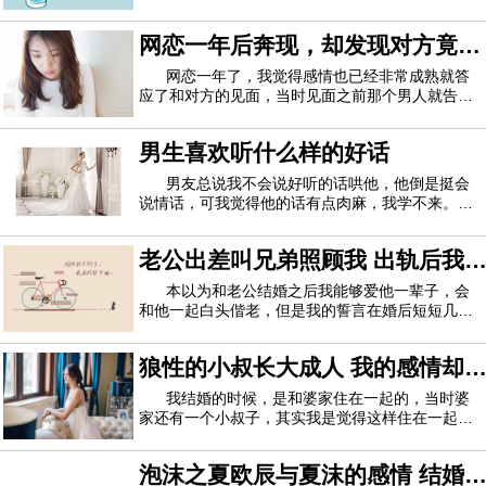
的态度，如果他的家人一开始就不待见你的话，嫁
过去之后有你受罪的呢。有些婆婆每次都觉得自己
网恋一年后奔现，却发现对方竟然
儿子是宇宙第一美男子，只有仙女才配得上他，所
以，对儿媳妇那个看不顺眼啊！娘家妈妈回应
是大叔
网恋一年了，我觉得感情也已经非常成熟就答
应了和对方的见面，当时见面之前那个男人就告诉
我：“见到我千万不要失望哦，我可能不会让你满
意！”我当时以为他是在谦虚就没多想。我们说好我
男生喜欢听什么样的好话
背一个银色的书包，他看到我之后拍一下我的肩膀
就可以，但是我当时怕见到一个不太好的对
男友总说我不会说好听的话哄他，他倒是挺会
说情话，可我觉得他的话有点肉麻，我学不来。还
有就是男生喜欢听什么样的好话呢？我到底说些什
么他才喜欢啊？
老公出差叫兄弟照顾我 出轨后我
心里面并无愧疚感
本以为和老公结婚之后我能够爱他一辈子，会
和他一起白头偕老，但是我的誓言在婚后短短几年
就被我抛到脑后，老公因为出差让兄弟照顾我，可
是我却做了对不起他的事情。我和老公原本是高中
狼性的小叔长大成人 我的感情却
同学，但是高考之后就没有任何的联系了，直到毕
业之后我们两个人进了同一家公司里面，并且
有了天翻地覆的变化
我结婚的时候，是和婆家住在一起的，当时婆
家还有一个小叔子，其实我是觉得这样住在一起不
好的，毕竟小叔子也是一个男人，但是老公却对我
说，他就是一个小孩子，有什么可在意的，我想老
泡沫之夏欧辰与夏沫的感情 结婚
公这么说我也就能放心了，于是就没在拒绝什么。