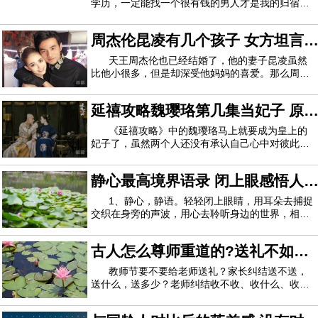
久，一起经历了那么多风风雨雨，一起经历了人生那么多喜怒
学历，一定能找一个很有钱的男人才是我的归宿，
但是我错了，老实，实心眼，尽管刚嫁给他的时
哀乐，都曾是对方生命里最重要的人。分手的时候就不要辱骂
候，没有钱，但我现在很满足，他的柔情打动了
周杰伦昆凌有几个孩子 女方坦言
我！或许是曾经单身时的无忧生活过惯了，也不会
对方，也不要去指责对方，更不要大打出手。
为了工作和生活而愁，日子过得很惬意。自从失恋
想在25岁前生三胎
天王周杰伦也已经结婚了，他的妻子昆凌虽然
分手的理由要委婉一些。不要去伤害对方，理由最好说是
比他小很多，但是却深受他妈妈的喜爱。那么周董
现在有几个孩子呢？下面就让小编来告诉你答案
你自身的问题，或者是你们双方共同面对却解决不了的问题，
吧！当时昆凌在预计生产之前，据说周杰伦也会请
延禧攻略魏璎珞第几集当妃子 原
假陪产。之后昆凌剖腹生下老二，有网友跟媒体爆
结果不得不分手。不要说对方怎么怎么不好，你来结束这段感
料周杰伦紧急跟《中国新歌声》请假返台。所以
来被封贵人是阴差阳错
《延禧攻略》中的魏璎珞马上就要成为皇上的
情已经是对对方非常大的伤害了，你又怎么忍心在她的伤口上
妃子了，虽然两个人还没有承认自己心中对彼此的
撒盐。
感情，但是对于cp粉来说，这已经足够了，那么魏
璎珞是第几集成为皇上的妃子的呢？在预告中，魏
静心最高境界语录 闭上眼感悟人
璎珞是42集成为皇上的贵人的，因为皇上不希望魏
璎珞去太后身边祸害她，于是就称那是他的官
生的真谛
1、静心，静语。轻轻闭上眼睛，用耳朵去捕捉
交织在身旁的声波，用心去聆听身边的世界，相信
你能够感受到不一样的世界。2、如果你认为自己
很弱小，那就努力变得伟大一点，因为只有这样你
古人怎么尊师重道的?送礼不如赠
的人生境界才会变得不一样。可能当你变强大的时
候才会有空坐下来看花开花落的美景吧！3、
诗
教师节要不要给老师送礼？家长纠结送不送，
送什么，送多少？老师纠结收不收、收什么、收多
少？老师自古以来就是非常受人尊重的职业，那么
讲究仁义礼智信的古人又是怎么尊师重道的呢？教