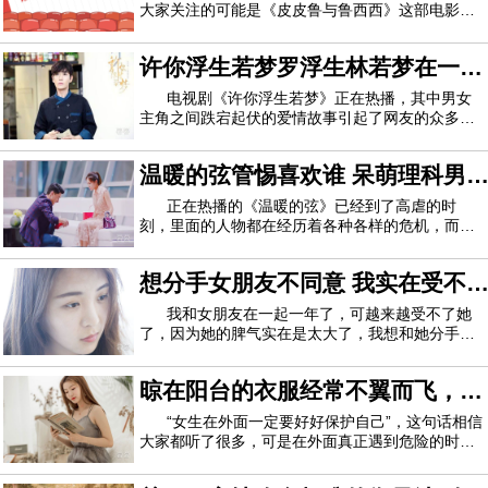
大家关注的可能是《皮皮鲁与鲁西西》这部电影。
其实相信大家应该都听过这个名字，对于年轻人来
说也会好奇，《皮皮鲁与鲁西西》作者是谁？《皮
许你浮生若梦罗浮生林若梦在一起
皮鲁与鲁西西之罐头小人》这部电影要上映了，是
根据同名的小说改编的，而作者就是著名的童
了吗 两人相爱却没能相守一生
电视剧《许你浮生若梦》正在热播，其中男女
主角之间跌宕起伏的爱情故事引起了网友的众多关
注，这部电视剧是由小说改编而来，在小说中，男
女主角相爱，在一起了，但最后因为种种原因并没
温暖的弦管惕喜欢谁 呆萌理科男
有相守到老。与一般民国剧不同的是，《许你浮生
必须说我从来没有主动去跟她争吵，我只是想要么好好相
若梦》的剧情从现代展开：2017年夏，在法国
的追妻历程
正在热播的《温暖的弦》已经到了高虐的时
处，要么就分开，我的想法比较简单些。可是，她经常吵，电
刻，里面的人物都在经历着各种各样的危机，而管
惕也在浅宇出现问题的时候离开了。跟多人都说管
话一直说，在我看来说的都是些没道理的话，近乎是一种精神
惕在剧中就是一个呆萌的形象，有着理科男的特征
想分手女朋友不同意 我实在受不
对于爱情总是盲目的，就连自己喜欢丁小岱这件事
暴力，我关机她就联系我身边的人找我。每次闹到分手，她又
情自己都没有发现，并且还和丁小岱之间出现了
了她的臭脾气
我和女朋友在一起一年了，可越来越受不了她
不同意。她提出要给她修复处女膜，我同意了，可她还是不同
了，因为她的脾气实在是太大了，我想和她分手，
意。我的想法很简单，要么两个人好好相处，要么就分开，可
但是她却不同意，我不知道该怎么办才好了。一开
始认识的时候是朋友带朋友出去玩才认识，后来加
是都做不到。我该如何和他说分手？
晾在阳台的衣服经常不翼而飞，合
了微信，聊着聊着约会了几次就在一起了，她的性
格很强，认识不到2个星期就去她家坐了坐，
租男生竟然在浴室安装摄像头
“女生在外面一定要好好保护自己”，这句话相信
怎样跟女朋友提分手比较好？
大家都听了很多，可是在外面真正遇到危险的时候
你才发现，外面的危险远比你想象中的要多。我当
寻找合适的时机跟对方提出分手。最好单独把对方约出
时大学刚毕业，为了省钱在网上找合租的房子，看