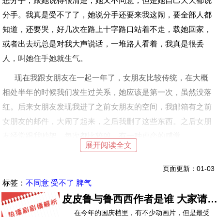
想分手，跟她说得很清楚，她又不同意，但是她自己天天都说
分手。我真是受不了了，她说分手还要来我这闹，要全部人都
知道，还要哭，好几次在路上十字路口站着不走，载她回家，
或者出去玩总是对我大声说话，一堆路人看着，我真是很丢
人，叫她住手她就生气。
现在我跟女朋友在一起一年了，女朋友比较传统，在大概
相处半年的时候我们发生过关系，她应该是第一次，虽然没落
红。后来女朋友发现我进了之前女朋友的空间，我邮箱有之前
女朋友的邮件，大闹了起来，之后我删了这些东西。之后女朋
友经常跟我吵架，每次都比较凶，有一种虐恋的感觉。
展开阅读全文
页面更新：01-03
标签：
不同意
受不了
脾气
皮皮鲁与鲁西西作者是谁 大家请
在未成年人陪同下观看
在今年的国庆档里，有不少动画片，但是最受