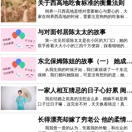
关于西高地吃食标准的衡量法则
起来房子很好找但其实想要找到一个比较合适的还
来，找一个私人场所，跟对方好好说一说。做事不要太绝情，
是很难。当时我在网上找了一个看起来不
饲养一只西高地是绝对需要耐心与爱心的，大
不要在一些公共场合跟对方提出分手，这样会让对方很难堪，
家在饲养西高地的时候，需要注意狗狗的吃食标
准，要知道不是什么吃食都适合西高地吃的，而错
给对方留一点颜面。
误的饲养方法对狗狗也是很失职的。西高地对吃食
与对面邻居陈太太的故事
的需求量也是很大的，这也是维系狗狗健康的方
法，可是你要知道西高地喜欢怎么的吃食，还应该
第一次见邻居陈太太是在小区的大门口，她的
双手拎着大大小小的三四个方便袋，踩着细细的高
跟鞋，我作为好心人主动上去帮忙，几番话下来竟
然发现她就是刚搬到我们对门的人，丈夫姓陈。从
东北保姆陈姐的故事（一） 她成
陈太太的话里，我知道她一个人很是寂寞，从陈太
太的状态来看，我感觉她是一个家庭主妇，后
了我们家不可缺少的一员
从我生病的时候开始，我们家就请了一个东北
保姆，我们都叫她陈姐，可是没有想到的是，她和
我们家就这么结下了不解之缘，我也不知道自己是
不是应该离她远一些才好。我和丈夫今年已经结婚
一家人相互猜忌的日子心好累 闺
八年了，人家都说婚姻有七年之痒，不过我们并没
有时间在乎这个，因为从去年开始，我的身体
蜜做了我的妯娌感情全变了
我在结婚之前真的没想这么多，婚姻不就是两
口子过日子嘛，这完全不对，天天换着猜忌！真是
好累啊！都怪我把我的闺蜜介绍了给了小叔子！内
战就不停歇！在我和妯娌之间的发生过很多故事，
长得漂亮却嫁了穷老公 他的柔情
有着很多感人的故事啊。要说这相处姑嫂之间的事
做不成情侣也不要做仇人。两个人毕竟曾经相爱了那么
不是很好的相处，毕竟都是俩个媳妇总喜欢攀
与宽容彻底打动了我
我我曾一度的认为，凭着我的外貌，和出众的