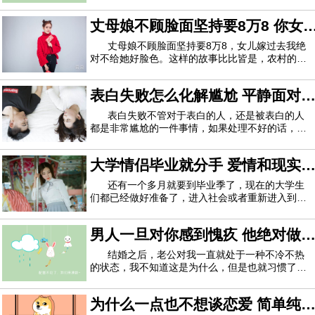
对她的感情很深，舍不得分手，也就一直忍着她的
脾气。经朋友认识现在的女友薇薇。刚开始感觉薇
丈母娘不顾脸面坚持要8万8 你女
薇非常好，善良，温柔，有耐心，脾气好，但是，
后来我住薇薇家，我，我女友，和薇薇妹妹三
儿嫁过去我绝对不给好脸色
丈母娘不顾脸面坚持要8万8，女儿嫁过去我绝
对不给她好脸色。这样的故事比比皆是，农村的彩
礼也是居高不下，在这样的压力之下！我就想问爱
情还存在吗？我家是山东，父母在我六岁离异，我
表白失败怎么化解尴尬 平静面对
随母亲迁居上级二线沿海城市，母亲很艰难的带大
我，环境养成了她很强势的性格，但对女友很
才能有交往的机会
表白失败不管对于表白的人，还是被表白的人
都是非常尴尬的一件事情，如果处理不好的话，最
后连朋友都没得做。今天小编就告诉大家表白失败
怎么化解尴尬，一起来看看吧！1、让自己从伤心
大学情侣毕业就分手 爱情和现实
中走出来表白失败和失恋的痛苦程度不一样，表白
失败是两个人还没有开始一段恋情，没有共同
应该如何选择
还有一个多月就要到毕业季了，现在的大学生
们都已经做好准备了，进入社会或者重新进入到学
校学习成为学生们现在最主要的任务，并且这关系
到一个人一生的命运。但是不少的学校里面在毕业
男人一旦对你感到愧疚 他绝对做
季的时候都会有一句传言，并且不少的人在这个阶
段的时候都逃不过这个魔咒，那就是大学情侣
了对不起你的事
结婚之后，老公对我一直就处于一种不冷不热
的状态，我不知道这是为什么，但是也就习惯了，
当初我俩毕竟是相亲认识，没有什么感情基础，他
出现之后，家里人觉得差不多，我年纪也大了，等
为什么一点也不想谈恋爱 简单纯
不起了，就让我们在一起了。所以，结婚之后的生