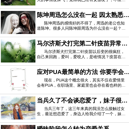
频繁接触单身女性，可我们真的只是普通朋友，怎
么才能打消女朋友的戒心？
陈坤周迅怎么没在一起 因太熟悉
彼此不能成为恋人
陈坤周迅的感情好的不得了，周迅的老公也知
道陈坤。很多人问陈坤跟周迅为什么没在一起？两
人的感情犹如兄弟，是不可能在一起的，这种感情
超过爱情。也许有人要问，陈坤和周迅的关系这么
马尔济斯犬打完第二针疫苗异常兴
好，他们为什么在一起?对此，陈坤开玩笑的说，
他从来没想过和周迅在一起，她就是妹妹，两
奋该怎么处理
马尔济斯犬打完第二针疫苗以后变的很疯狂，
自己来回跑，爱叫，爱咬人，是啥情况？疫苗在生
物上讲就是：失活的病毒，狂犬疫苗就是从疯狗身
体里提取出的狂犬病毒，马尔济斯犬经过失活处理
应对PUA最简单的方法 你要学会
做的。通常只剩下蛋白质衣壳，没有了病毒DNA。
其作用就是，使马尔济斯犬身体里产生抗体，
宽恕自己
现在，PUA这个概念很火，其实不仅在爱情里
会有PUA，在职场里、家庭里也会存在着也样的情
况。所以说，我们一定要正确的认识PUA，今天就
跟大家聊聊应对PUA最简单的方法是什么？UA是英
当兵久了不会谈恋爱了，妹子很好
文“搭讪艺术家”的缩写，原指一方(通常是男性)为了
发展恋情，去学习如何提升情商和互动技巧以
但我不会撩，求在线支招
当兵三年了，这三年来真的我没怎么接触过女
生，最近想恋爱了，身边人给我介绍了一个，妹子
不错，人长得好看，性格也好，但我不会撩，感觉
自己真不会恋爱了，求在线支招。
暧昧阶段怎么转为恋爱关系