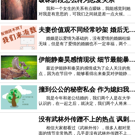
我和一个女生的关系有点暧昧，我能感觉到她
对我是有意思的，可我们之间就是差一点火候。暧
昧阶段怎么才能转为恋爱关系？我该做些什么？
夫妻价值观不同经常吵架 婚后无
法沟通该离婚吗
婚姻是以爱情为基础的，没有爱情的婚姻枯燥
无味，但是有了爱情的婚姻也不一定幸福，两个人
想要长久的在一起生活还要三观相合，只有这样你
们才能携手度过一辈子。如果两个人三观不合，最
伊能静秦昊感情现状 细节最能暴
后等着你的只有离婚这一条路。好多的夫妻在刚结
婚的时候很幸福，感觉人生充满了希望，但是
露一切
最近伊能静和秦昊的感情成为了众人关注的焦
点，因为在节目中，能够看得出来秦昊对伊能静的
关心并不是很多，甚至有网友说秦昊根本就不关心
自己的老婆。那么他们的感情现状是怎样的呢？都
撞到公公的秘密私会 作为媳妇我
说爱情是世界上一件伟大的事情。爱情可以跨越国
界，不分年龄甚至可以模糊性别。在娱乐圈中
应该揭发他吗
我是今年和老公结婚的，我们两个人是在大学
认识的，在一起之后，就决定，我们两个人将来一
定要步入婚姻，不管是谁都不能阻碍到我们，我们
也真的做到了，毕业之后，我们就结婚了，没有第
没有武林外传蹭不上的热点 讽刺
三者，也没有工作的压力，父母双方更是没有任何
人反对，我当时真的觉得自己太幸运了，是全
味真的太足了
相信大家都看过《武林外传》，很多人都对里
面的情节非常熟悉，几乎是没有武林外传蹭不上的