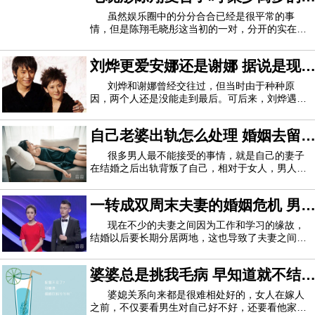
冰和李晨自打在一起之后，俩人时不时的就撒狗粮
爱承受不来
虽然娱乐圈中的分分合合已经是很平常的事
情，但是陈翔毛晓彤这当初的一对，分开的实在是
可惜了！本应该在大家的祝福之下一路恩爱，如今
已经分手，最能有人说他们有复合的迹象，那么是
刘烨更爱安娜还是谢娜 据说是现
这样吗啊？她们真的复合了吗？亲爱的客栈诉说真
正理由：节目中，通过陈翔和纪凌尘的一次闲聊
在的妻子解救了他
刘烨和谢娜曾经交往过，但当时由于种种原
因，两个人还是没能走到最后。可后来，刘烨遇到
了现在的妻子安娜，自己也发生了改变。那么刘烨
更爱谁呢？下面一起来看吧！不知不觉间，刘烨和
自己老婆出轨怎么处理 婚姻去留
安娜这对中法夫妇已经结婚很多年了，想当年，当
刘烨和安娜结婚时，大家都觉得这个法国女孩太
你要考虑清楚
很多男人最不能接受的事情，就是自己的妻子
在结婚之后出轨背叛了自己，相对于女人，男人其
实更不能接受自己的另一半的背叛，因为他们更看
重自己的面子。但是对于出轨的婚姻，其实你应该
一转成双周末夫妻的婚姻危机 男
考虑清楚，究竟是原谅还是就此结束你们之间的关
系。1、考虑自己的内心能否平衡一般来说如
人为什么受不了诱惑
现在不少的夫妻之间因为工作和学习的缘故，
结婚以后要长期分居两地，这也导致了夫妻之间的
感情出现了危机，男人因为受不了诱惑出轨，更甚
至是因为想要得到更多的温暖和关怀才出轨的，所
婆婆总是挑我毛病 早知道就不结
以维持好夫妻之间的关系是非常重要的一件事情。
张萍和段卫峰2005年结婚，两人因为工作地点
这个婚了
婆媳关系向来都是很难相处好的，女人在嫁人
之前，不仅要看男生对自己好不好，还要看他家人