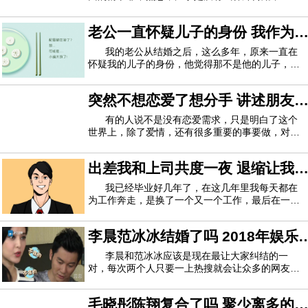
热点，因为这里面的各种情节确实是非常跌宕起
伏。在《武林外传》中，有一个剧情是导演为了让
老公一直怀疑儿子的身份 我作为
演员拍戏，给她加钱，当时还觉得这个价格太过恐
怖，后来才发现确实是如此。一百万一集算什么
孩子的妈妈受不了他
我的老公从结婚之后，这么多年，原来一直在
怀疑我的儿子的身份，他觉得那不是他的儿子，这
件事当我知道的时候，真的很受不了，我们这些年
的婚姻算是什么，全部都是假象吗？我嫁给他的时
突然不想恋爱了想分手 讲述朋友
候，所有人都大跌眼镜。论家世，我父母都是机关
干部，他家境较差;论身高相貌，1.7米的我比
的真实经历
有的人说不是没有恋爱需求，只是明白了这个
世界上，除了爱情，还有很多重要的事要做，对家
人的承诺，对自己的承诺，也有生活的需求，有时
候，当自己连基本的物质问题都解决不了时，就更
出差我和上司共度一夜 退缩让我
难去爱了。现在这个浮躁的社会，有的人谈恋爱好
像很容易，刚分手一个，过了一两个月，又有
们的距离拉远
我已经毕业好几年了，在这几年里我每天都在
为工作奔走，是换了一个又一个工作，最后在一家
杂志社做了设计，我每天的工作都是在设计杂志封
面，有时候我觉得这样的生活也很好，只是给杂志
李晨范冰冰结婚了吗 2018年娱乐
社提提意见设计设计都可以了，所以我的工作还是
很清闲的。一开始我喜欢这样的清闲，不用每
圈有大事要发生
李晨和范冰冰应该是现在最让大家纠结的一
对，每次两个人只要一上热搜就会让众多的网友开
始催婚，不过李晨和发冰冰也表示今年会给大家一
个交代的，想必两个人的好事将近，要举行婚礼
毛晓彤陈翔复合了吗 聚少离多的
了，不知道两个人会在什么时间举行婚礼哪？范冰